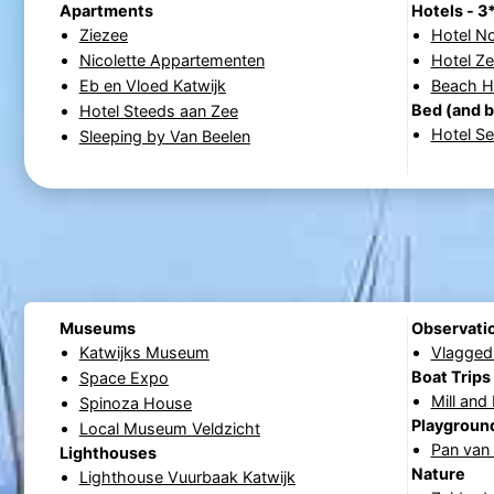
Apartments
Hotels - 3
Ziezee
Hotel N
Nicolette Appartementen
Hotel Ze
Eb en Vloed Katwijk
Beach Ho
Bed (and b
Hotel Steeds aan Zee
Hotel S
Sleeping by Van Beelen
Museums
Observatio
Katwijks Museum
Vlagged
Boat Trips
Space Expo
Mill and
Spinoza House
Playgroun
Local Museum Veldzicht
Pan van 
Lighthouses
Nature
Lighthouse Vuurbaak Katwijk