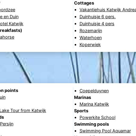
*
Cottages
oordzee
Vakantiehuis Katwijk Andre
e en Duin
Duinhuisje 6 pers.
tel Katwijk
Duinhuisje 4 pers
reakfasts)
Rozemarijn
eahorse
Waterhoen
Koperwiek
n points
Coepelduynen
uin
Marinas
Marina Katwijk
 Lake Tour from Katwijk
Sports
ds
Powerkite School
Persijn
Swimming pools
Swimming Pool Aquamar