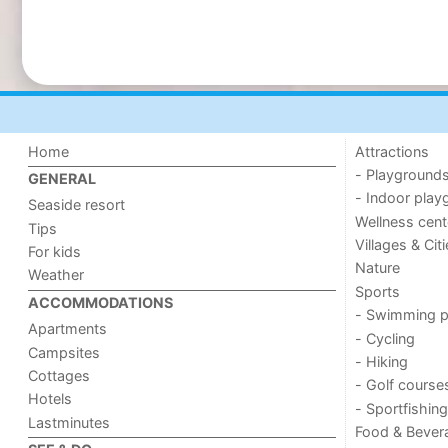
Home
Attractions
- Playground
GENERAL
- Indoor play
Seaside resort
Wellness cent
Tips
Villages & Cit
For kids
Nature
Weather
Sports
ACCOMMODATIONS
- Swimming p
Apartments
- Cycling
Campsites
- Hiking
Cottages
- Golf course
Hotels
- Sportfishing
Lastminutes
Food & Bever