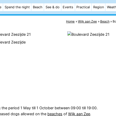
e
Spend the night
Beach
See & do
Events
Practical
Region
Weat
Home
Wijk aan Zee
Beach
Bo
 the period 1 May till 1 October between 09:00 till 19:00.
 leased dogs allowed on the
beaches
of
Wijk aan Zee
.