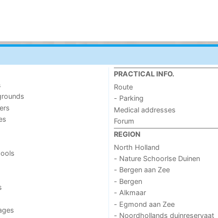
PRACTICAL INFO.
s
Route
grounds
- Parking
ers
Medical addresses
ies
Forum
REGION
North Holland
ools
- Nature Schoorlse Duinen
- Bergen aan Zee
- Bergen
s
- Alkmaar
- Egmond aan Zee
ages
- Noordhollands duinreservaat