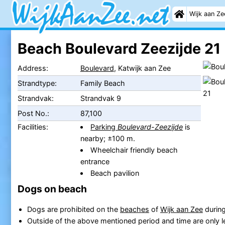
Wijk aan Ze
Beach Boulevard Zeezijde 21
Address:
Boulevard
, Katwijk aan Zee
Strandtype:
Family Beach
Strandvak:
Strandvak 9
Post No.:
87,100
Facilities:
Parking
Boulevard-Zeezijde
is
nearby; ±100 m.
Wheelchair friendly beach
entrance
Beach pavilion
Dogs on beach
Dogs are prohibited on the
beaches
of
Wijk aan Zee
during
Outside of the above mentioned period and time are only