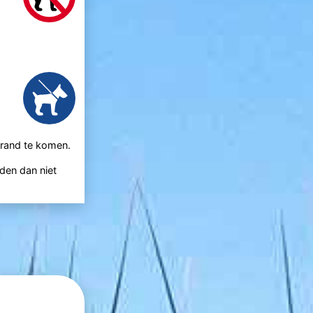
trand te komen.
den dan niet