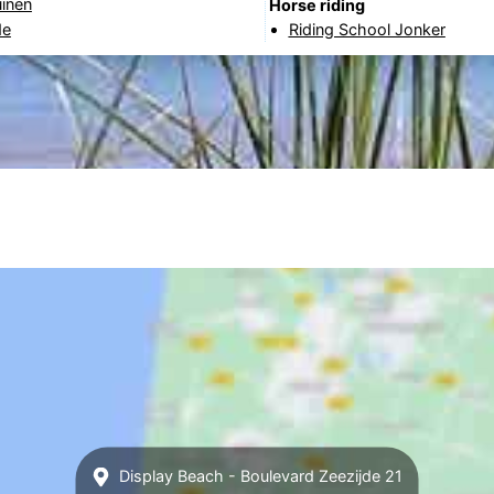
uinen
Horse riding
de
Riding School Jonker
Display Beach - Boulevard Zeezijde 21