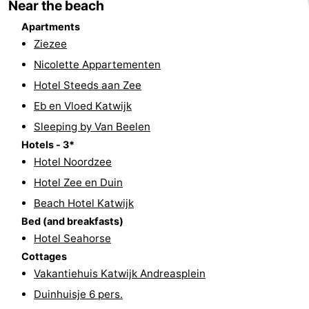
Near the beach
Route
Apartments
Ziezee
-
Nicolette Appartementen
Parking
Medical
Hotel Steeds aan Zee
Eb en Vloed Katwijk
addresses
Region
Sleeping by Van Beelen
North
Hotels - 3*
Hotel Noordzee
Holland
-
Hotel Zee en Duin
Beach Hotel Katwijk
Nature
-
Bed (and breakfasts)
Schoorlse
Bergen
-
Hotel Seahorse
Cottages
Duinen
aan
Bergen
-
Vakantiehuis Katwijk Andreasplein
Duinhuisje 6 pers.
Zee
Alkmaar
-