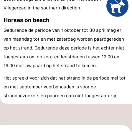
Vliegerpad
in the southern direction.
Cities
Sports
Horses on beach
-
Gedurende de periode van 1 oktober tot 30 april mag er
Swimming
-
van maandag tot en met zaterdag worden paardgereden
pools
Cycling
-
op het strand. Gedurende deze periode is het echter niet
toegestaan om op zon- en feestdagen tussen 12.00 en
Hiking
-
19.00 met uw paard op het strand te komen.
Golf
-
Het spreekt voor zich dat het strand in de periode mei tot
en met september voorbehouden is voor de
courses
Sportfishing
Food
strandbezoekers en paarden dan niet toegestaan zijn.
&
Events
Beverages
Practical
Forum