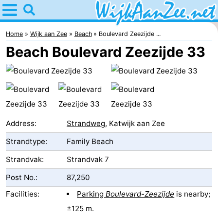
Home
Wijk
Home
Wijk aan Zee
Beach
Boulevard Zeezijde ...
Beach Boulevard Zeezijde 33
aan
Tips
Zee
For
kids
Spend
the
Apartments
Address:
Strandweg
, Katwijk aan Zee
Strandtype:
Family Beach
night
Campsites
Strandvak:
Strandvak 7
Cottages
Post No.:
87,250
Hotels
Facilities:
Parking
Boulevard-Zeezijde
is nearby;
Lastminutes
±125 m.