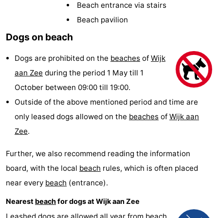
Beach entrance via stairs
Beach
Beach pavilion
See
Dogs on beach
&
-
Dogs are prohibited on the
beaches
of
Wijk
aan Zee
during the period 1 May till 1
do
Museums
-
October between 09:00 till 19:00.
Observation
Attractions
Outside of the above mentioned period and time are
only leased dogs allowed on the
beaches
of
Wijk aan
points
-
Zee
.
Playgrounds
-
Further, we also recommend reading the information
Indoor
Wellness
board, with the local
beach
rules, which is often placed
near every
beach
(entrance).
playgrounds
centers
Villages
Nearest
beach
for dogs at Wijk aan Zee
&
Nature
Leashed dogs are allowed all year from
beach