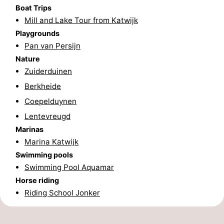
Boat Trips
Hollands
Noordwijk
-
Mill and Lake Tour from Katwijk
Playgrounds
Duin
Katwijk
-
Pan van Persijn
Nature
Scheveningen
-
Zuiderduinen
The
-
Berkheide
Coepelduynen
Hague
Rotterdam
-
Lentevreugd
Rockanje
Weather
Marinas
Marina Katwijk
Contact
Swimming pools
Swimming Pool Aquamar
us
Horse riding
Riding School Jonker