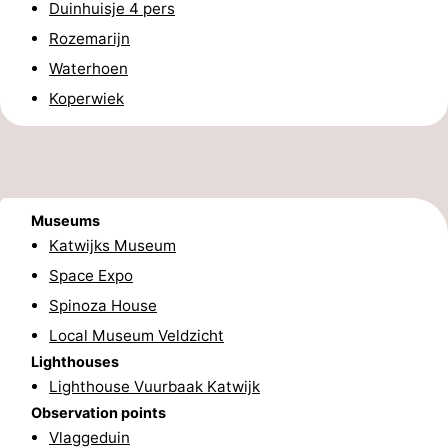
Duinhuisje 4 pers
Egmond
-
Rozemarijn
Waterhoen
aan
Noordhollands
-
Koperwiek
Zee
duinreservaat
Nature
-
Zuid-
Amsterdam
-
Kennermerland
Haarlem
-
Museums
Katwijks Museum
Zandvoort
South
Space Expo
Holland
-
Spinoza House
Local Museum Veldzicht
Leiden
Bollenstreek
Lighthouses
Lighthouse Vuurbaak Katwijk
-
Observation points
Nature
-
Vlaggeduin