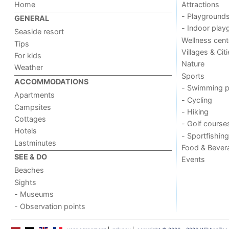
Home
Attractions
- Playground
GENERAL
- Indoor play
Seaside resort
Wellness cent
Tips
Villages & Cit
For kids
Nature
Weather
Sports
ACCOMMODATIONS
- Swimming p
Apartments
- Cycling
Campsites
- Hiking
Cottages
- Golf course
Hotels
- Sportfishing
Lastminutes
Food & Bever
SEE & DO
Events
Beaches
Sights
- Museums
- Observation points