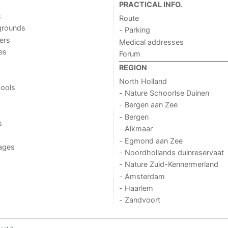
PRACTICAL INFO.
s
Route
grounds
- Parking
ers
Medical addresses
ies
Forum
REGION
North Holland
ools
- Nature Schoorlse Duinen
- Bergen aan Zee
- Bergen
s
- Alkmaar
- Egmond aan Zee
ages
- Noordhollands duinreservaat
- Nature Zuid-Kennermerland
- Amsterdam
- Haarlem
- Zandvoort