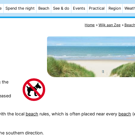
e
Spend the night
Beach
See & do
Events
Practical
Region
Weat
Home
Wijk aan Zee
Beac
 the
leased
ith the local
beach
rules, which is often placed near every
beach
(
the southern direction.