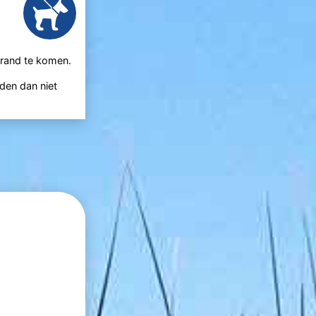
trand te komen.
den dan niet