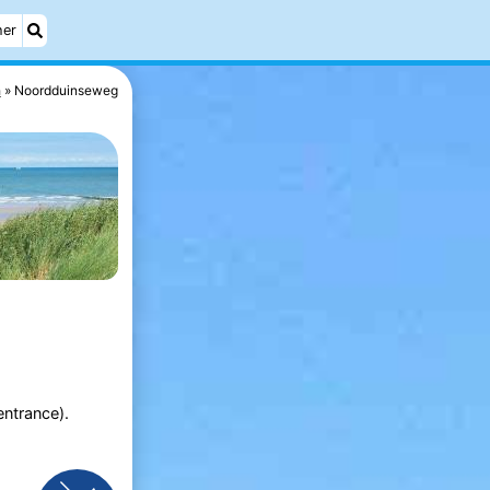
her
h
Noordduinseweg
entrance).