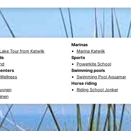
Marinas
 Lake Tour from Katwijk
Marina Katwijk
ds
Sports
and
Powerkite School
centers
Swimming pools
 Wellness
Swimming Pool Aquamar
Horse riding
uynen
Riding School Jonker
uinen