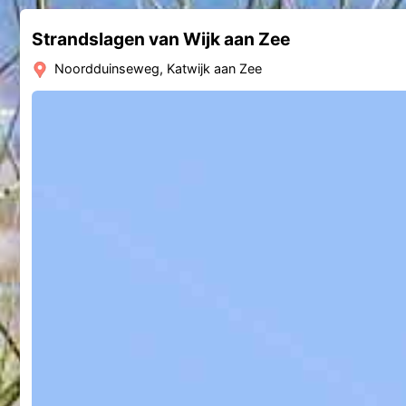
Strandslagen van Wijk aan Zee
Noordduinseweg, Katwijk aan Zee