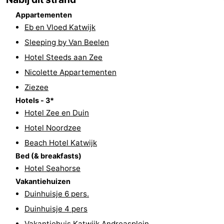
Route
Appartementen
Eb en Vloed Katwijk
-
Sleeping by Van Beelen
Hotel Steeds aan Zee
Parkeren
Reisboekenwinkel
Nicolette Appartementen
Nieuws
Ziezee
Hotels - 3*
Medische
Hotel Zee en Duin
adressen
Regio
Hotel Noordzee
Beach Hotel Katwijk
Noord-
Bed (& breakfasts)
Hotel Seahorse
Holland
-
Vakantiehuizen
Duinhuisje 6 pers.
Natuur
-
Duinhuisje 4 pers
Schoorlse
Bergen
-
Vakantiehuis Katwijk Andreasplein