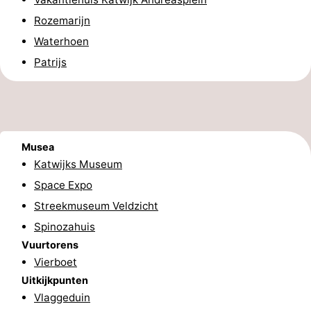
Rozemarijn
Duinen
aan
Bergen
-
Waterhoen
Zee
Alkmaar
-
Patrijs
Egmond
-
aan
Noordhollands
-
Zee
duinreservaat
Natuur
-
Musea
Katwijks Museum
Zuid-
Amsterdam
-
Space Expo
Streekmuseum Veldzicht
Kennermerland
Haarlem
-
Spinozahuis
Zandvoort
Zuid-
Vuurtorens
Vierboet
Holland
-
Uitkijkpunten
Vlaggeduin
Leiden
Bollenstreek