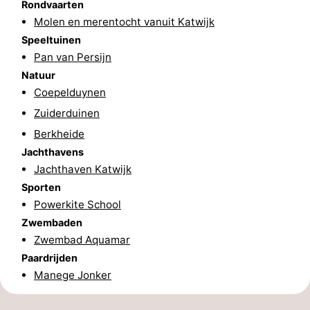
Rondvaarten
Molen en merentocht vanuit Katwijk
-
Speeltuinen
Natuur
-
Pan van Persijn
Natuur
Hollands
Noordwijk
-
Coepelduynen
Zuiderduinen
Duin
Katwijk
-
Berkheide
Scheveningen
-
Jachthavens
Jachthaven Katwijk
Den
-
Sporten
Powerkite School
Haag
Rotterdam
-
Zwembaden
Zwembad Aquamar
Rockanje
Weer
Paardrijden
Contact
Manege Jonker