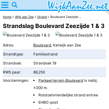
Home
Wijk
Home
Wijk aan Zee
Strand
Boulevard Zeezijde ...
Strandslag Boulevard Zeezijde 1 & 3
aan
Tips
Zee
Voor
Adres:
Boulevard
, Katwijk aan Zee
kinderen
Overnachten
Strandtype:
Familiestrand
Appartementen
Strandvak:
Strandvak 19
Campings
RWS paal:
86,250
Voorzieningen:
Parkeerterrein
Boulevard
is nabij;
Hotels
±300 m.
Vakantiehuizen
Rolstoelvriendelijke strand entree
EHBO-post
Last