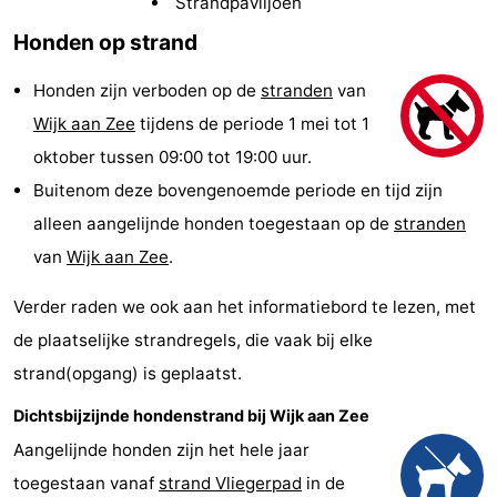
Strandpaviljoen
minutes
Strand
Honden op strand
Zien
Honden zijn verboden op de
stranden
van
Wijk aan Zee
tijdens de periode 1 mei tot 1
&
Bezienswaardigheden
oktober tussen 09:00 tot 19:00 uur.
doen
-
Buitenom deze bovengenoemde periode en tijd zijn
alleen aangelijnde honden toegestaan op de
stranden
Musea
-
van
Wijk aan Zee
.
Uitkijkpunten
Attracties
Verder raden we ook aan het informatiebord te lezen, met
-
de plaatselijke strandregels, die vaak bij elke
strand(opgang) is geplaatst.
Speeltuinen
-
Dichtsbijzijnde hondenstrand bij Wijk aan Zee
Binnenspeeltuinen
Wellness
Aangelijnde honden zijn het hele jaar
centra
Dorpen
toegestaan vanaf
strand Vliegerpad
in de