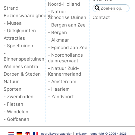
Noord-Holland
Strand
- Natuur
Bezienswaardigheden
Schoorlse Duinen
Contact
- Musea
- Bergen aan Zee
- Uitkijkpunten
- Bergen
Attracties
- Alkmaar
- Speeltuinen
- Egmond aan Zee
-
- Noordhollands
Binnenspeeltuinen
duinreservaat
Wellness centra
- Natuur Zuid-
Dorpen & Steden
Kennermerland
Natuur
- Amsterdam
Sporten
- Haarlem
- Zwembaden
- Zandvoort
- Fietsen
- Wandelen
- Golfbanen
gebruiksvoorwaarden
|
privacy
|
copyright © 2006 - 2026