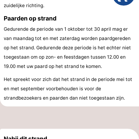
zuidelijke richting.
&
Natuur
Paarden op strand
Steden
Sporten
Gedurende de periode van 1 oktober tot 30 april mag er
-
van maandag tot en met zaterdag worden paardgereden
op het strand. Gedurende deze periode is het echter niet
Zwembaden
-
toegestaan om op zon- en feestdagen tussen 12.00 en
Fietsen
-
19.00 met uw paard op het strand te komen.
Wandelen
-
Het spreekt voor zich dat het strand in de periode mei tot
en met september voorbehouden is voor de
Golfbanen
Eten
strandbezoekers en paarden dan niet toegestaan zijn.
en
Evenementen
drinken
Praktisch
Forum
Nabij dit strand