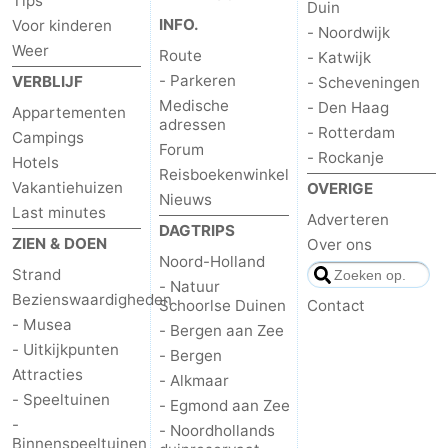
Tips
Duin
INFO.
Voor kinderen
- Noordwijk
Weer
Route
- Katwijk
- Parkeren
VERBLIJF
- Scheveningen
Medische
- Den Haag
Appartementen
adressen
- Rotterdam
Campings
Forum
- Rockanje
Hotels
Reisboekenwinkel
Vakantiehuizen
OVERIGE
Nieuws
Last minutes
Adverteren
DAGTRIPS
ZIEN & DOEN
Over ons
Noord-Holland
Strand
- Natuur
Bezienswaardigheden
Schoorlse Duinen
Contact
- Musea
- Bergen aan Zee
- Uitkijkpunten
- Bergen
Attracties
- Alkmaar
- Speeltuinen
- Egmond aan Zee
-
- Noordhollands
Binnenspeeltuinen