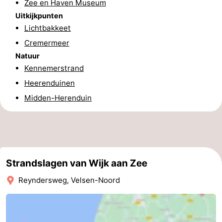
Zee en Haven Museum
Uitkijkpunten
-
Lichtbakkeet
Natuur
-
Cremermeer
Natuur
Hollands
Noordwijk
-
Kennemerstrand
Heerenduinen
Duin
Katwijk
-
Midden-Herenduin
Scheveningen
-
Den
-
Haag
Rotterdam
-
Strandslagen van Wijk aan Zee
Rockanje
Weer
Reyndersweg, Velsen-Noord
Contact