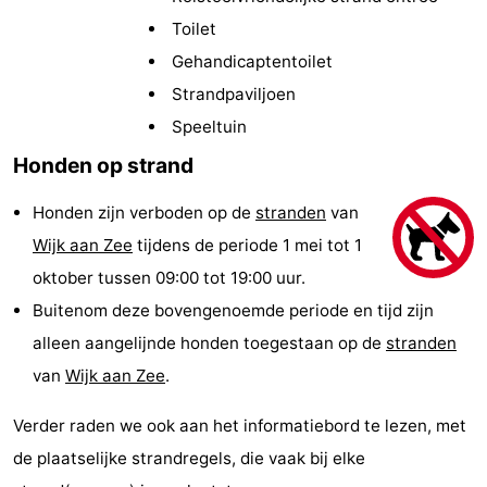
minutes
Strand
Toilet
Gehandicaptentoilet
Zien
Strandpaviljoen
&
Bezienswaardigheden
Speeltuin
Honden op strand
doen
-
Honden zijn verboden op de
stranden
van
Musea
-
Wijk aan Zee
tijdens de periode 1 mei tot 1
Uitkijkpunten
Attracties
oktober tussen 09:00 tot 19:00 uur.
Buitenom deze bovengenoemde periode en tijd zijn
-
alleen aangelijnde honden toegestaan op de
stranden
Speeltuinen
-
van
Wijk aan Zee
.
Binnenspeeltuinen
Wellness
Verder raden we ook aan het informatiebord te lezen, met
de plaatselijke strandregels, die vaak bij elke
centra
Dorpen