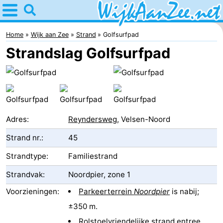
Home
Wijk
Home
Wijk aan Zee
Strand
Golfsurfpad
Strandslag Golfsurfpad
aan
Tips
Zee
Voor
kinderen
Overnachten
Adres:
Reyndersweg
, Velsen-Noord
Appartementen
Strand nr.:
45
Campings
Strandtype:
Familiestrand
Hotels
Strandvak:
Noordpier, zone 1
Vakantiehuizen
Voorzieningen:
Parkeerterrein
Noordpier
is nabij;
±350 m.
Last
Rolstoelvriendelijke strand entree