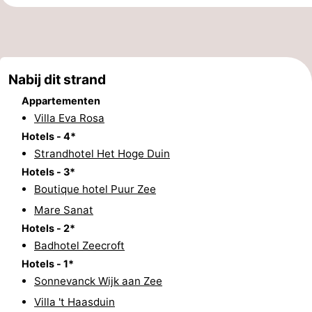
Route
-
Nabij dit strand
Parkeren
Reisboekenwinkel
Appartementen
Nieuws
Villa Eva Rosa
Hotels - 4*
Medische
Strandhotel Het Hoge Duin
Hotels - 3*
adressen
Regio
Boutique hotel Puur Zee
Noord-
Mare Sanat
Hotels - 2*
Holland
-
Badhotel Zeecroft
Hotels - 1*
Natuur
-
Sonnevanck Wijk aan Zee
Villa 't Haasduin
Schoorlse
Bergen
-