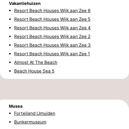
Vakantiehuizen
Duinen
aan
Bergen
-
Resort Beach Houses Wijk aan Zee 6
Resort Beach Houses Wijk aan Zee 5
Zee
Alkmaar
-
Resort Beach Houses Wijk aan Zee 4
Egmond
-
Resort Beach Houses Wijk aan Zee 2
Resort Beach Houses Wijk aan Zee 3
aan
Noordhollands
-
Resort Beach Houses Wijk aan Zee 1
Zee
duinreservaat
Natuur
-
Almost At The Beach
Beach House Sea 5
Zuid-
Amsterdam
-
Kennermerland
Haarlem
-
Zandvoort
Zuid-
Musea
Holland
-
Forteiland IJmuiden
Bunkermuseum
Leiden
Bollenstreek