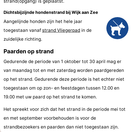
strand(opgang) is geplaatst.
&
Natuur
Dichtsbijzijnde hondenstrand bij Wijk aan Zee
Steden
Sporten
Aangelijnde honden zijn het hele jaar
toegestaan vanaf
strand Vliegerpad
in de
-
zuidelijke richting.
Zwembaden
-
Paarden op strand
Fietsen
-
Gedurende de periode van 1 oktober tot 30 april mag er
van maandag tot en met zaterdag worden paardgereden
Wandelen
-
op het strand. Gedurende deze periode is het echter niet
Golfbanen
Eten
toegestaan om op zon- en feestdagen tussen 12.00 en
19.00 met uw paard op het strand te komen.
en
Evenementen
Het spreekt voor zich dat het strand in de periode mei tot
drinken
Praktisch
en met september voorbehouden is voor de
strandbezoekers en paarden dan niet toegestaan zijn.
Forum