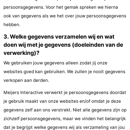
persoonsgegevens. Voor het gemak spreken we hierna
&
Natuur
ook van gegevens als we het over jouw persoonsgegevens
Steden
Sporten
hebben.
-
3. Welke gegevens verzamelen wij en wat
doen wij met je gegevens (doeleinden van de
Zwembaden
-
verwerking)?
Fietsen
-
We gebruiken jouw gegevens alleen zodat jij onze
websites goed kan gebruiken. We zullen je nooit gegevens
Wandelen
-
verkopen aan derden.
Golfbanen
Eten
Meijers Interactive verwerkt je persoonsgegevens doordat
en
Evenementen
je gebruik maakt van onze websites en/of omdat je deze
gegevens zelf aan ons verstrekt. Niet alle gegevens zijn op
drinken
Praktisch
zichzelf persoonsgegevens, maar we vinden het belangrijk
Forum
dat je begrijpt welke gegevens wij als verzameling van jou