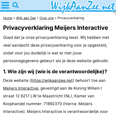
Home
Wijk
Home
Wijk aan Zee
Over ons
Privacyverklaring
Privacyverklaring Meijers Interactive
aan
Tips
Goed dat je onze privacyverklaring leest. Wij hebben met
Zee
Voor
veel aandacht deze privacyverklaring voor je opgesteld,
kinderen
Overnachten
zodat voor jou duidelijk is wat er met jouw
persoonsgegevens gebeurt als je deze website gebruikt.
Appartementen
1. Wie zijn wij (wie is de verantwoordelijke)?
Campings
Deze website (
https://wijkaanzee.net
) behoort toe aan
Hotels
Meijers Interactive
, gevestigd aan de Koning Willem I
straat 12 6217 LW te Maastricht (NL), Kamer van
Vakantiehuizen
Koophandel nummer: 71892370 (hierna: Meijers
Last
Interactive). Meijers Interactive is verantwoordelijk voor