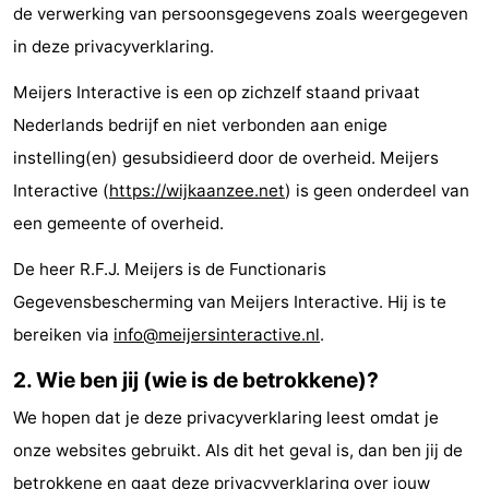
de verwerking van persoonsgegevens zoals weergegeven
minutes
Strand
in deze privacyverklaring.
Zien
Meijers Interactive is een op zichzelf staand privaat
Nederlands bedrijf en niet verbonden aan enige
&
Bezienswaardigheden
instelling(en) gesubsidieerd door de overheid. Meijers
doen
-
Interactive (
https://wijkaanzee.net
) is geen onderdeel van
een gemeente of overheid.
Musea
-
De heer R.F.J. Meijers is de Functionaris
Uitkijkpunten
Attracties
Gegevensbescherming van Meijers Interactive. Hij is te
-
bereiken via
info@meijersinteractive.nl
.
Speeltuinen
-
2. Wie ben jij (wie is de betrokkene)?
We hopen dat je deze privacyverklaring leest omdat je
Binnenspeeltuinen
Wellness
onze websites gebruikt. Als dit het geval is, dan ben jij de
centra
Dorpen
betrokkene en gaat deze privacyverklaring over jouw