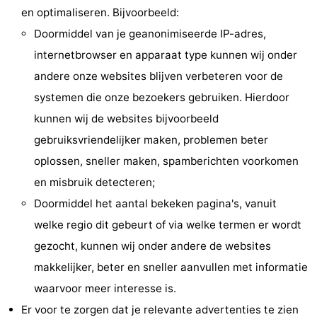
en optimaliseren. Bijvoorbeeld:
Duinen
aan
Bergen
-
Doormiddel van je geanonimiseerde IP-adres,
Zee
Alkmaar
-
internetbrowser en apparaat type kunnen wij onder
andere onze websites blijven verbeteren voor de
Egmond
-
systemen die onze bezoekers gebruiken. Hierdoor
aan
Noordhollands
-
kunnen wij de websites bijvoorbeeld
gebruiksvriendelijker maken, problemen beter
Zee
duinreservaat
Natuur
-
oplossen, sneller maken, spamberichten voorkomen
Zuid-
Amsterdam
-
en misbruik detecteren;
Doormiddel het aantal bekeken pagina's, vanuit
Kennermerland
Haarlem
-
welke regio dit gebeurt of via welke termen er wordt
Zandvoort
Zuid-
gezocht, kunnen wij onder andere de websites
makkelijker, beter en sneller aanvullen met informatie
Holland
-
waarvoor meer interesse is.
Leiden
Bollenstreek
Er voor te zorgen dat je relevante advertenties te zien