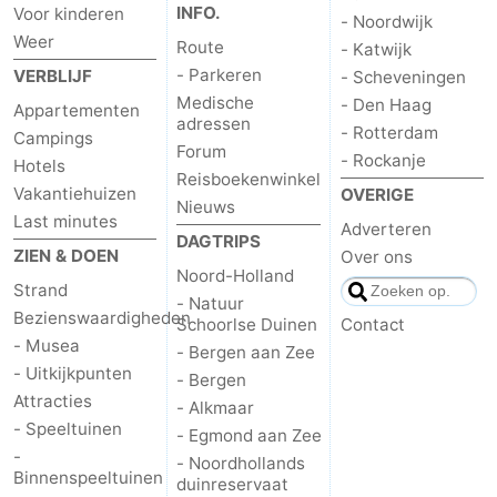
INFO.
Voor kinderen
- Noordwijk
Weer
Route
- Katwijk
- Parkeren
VERBLIJF
- Scheveningen
Medische
- Den Haag
Appartementen
adressen
- Rotterdam
Campings
Forum
- Rockanje
Hotels
Reisboekenwinkel
Vakantiehuizen
OVERIGE
Nieuws
Last minutes
Adverteren
DAGTRIPS
ZIEN & DOEN
Over ons
Noord-Holland
Strand
- Natuur
Bezienswaardigheden
Schoorlse Duinen
Contact
- Musea
- Bergen aan Zee
- Uitkijkpunten
- Bergen
Attracties
- Alkmaar
- Speeltuinen
- Egmond aan Zee
-
- Noordhollands
Binnenspeeltuinen
duinreservaat