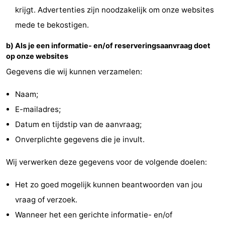
krijgt. Advertenties zijn noodzakelijk om onze websites
-
mede te bekostigen.
Natuur
-
b) Als je een informatie- en/of reserveringsaanvraag doet
op onze websites
Hollands
Noordwijk
-
Gegevens die wij kunnen verzamelen:
Duin
Katwijk
-
Naam;
Scheveningen
-
E-mailadres;
Datum en tijdstip van de aanvraag;
Den
-
Onverplichte gegevens die je invult.
Haag
Rotterdam
-
Wij verwerken deze gegevens voor de volgende doelen:
Rockanje
Weer
Het zo goed mogelijk kunnen beantwoorden van jou
Contact
vraag of verzoek.
Wanneer het een gerichte informatie- en/of