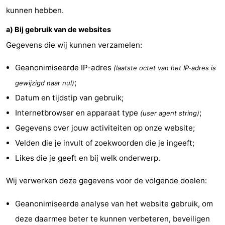
kunnen hebben.
Route
a) Bij gebruik van de websites
-
Gegevens die wij kunnen verzamelen:
Parkeren
Reisboekenwinkel
Geanonimiseerde IP-adres
(laatste octet van het IP-adres is
Nieuws
;
gewijzigd naar nul)
Datum en tijdstip van gebruik;
Medische
Internetbrowser en apparaat type
;
(user agent string)
adressen
Regio
Gegevens over jouw activiteiten op onze website;
Velden die je invult of zoekwoorden die je ingeeft;
Noord-
Likes die je geeft en bij welk onderwerp.
Holland
-
Wij verwerken deze gegevens voor de volgende doelen:
Natuur
-
Geanonimiseerde analyse van het website gebruik, om
Schoorlse
Bergen
-
deze daarmee beter te kunnen verbeteren, beveiligen