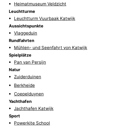
Heimatmuseum Veldzicht
Natur
-
Leuchtturme
Leuchtturm Vuurbaak Katwijk
Hollands
Noordwijk
-
Aussichtspunkte
Vlaggeduin
Duin
Katwijk
-
Rundfahrten
Mühlen- und Seenfahrt von Katwijk
Scheveningen
-
Spielplätze
Den
-
Pan van Persijn
Natur
Haag
Rotterdam
-
Zuiderduinen
Berkheide
Rockanje
Wetter
Coepelduynen
Kontakt
Yachthafen
Jachthafen Katwijk
Sport
Powerkite School