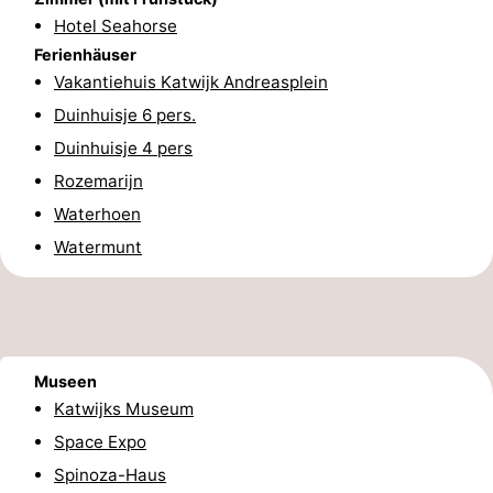
Hotel Seahorse
Zee
Alkmaar
-
Ferienhäuser
Vakantiehuis Katwijk Andreasplein
Egmond
-
Duinhuisje 6 pers.
aan
Noordhollands
-
Duinhuisje 4 pers
Rozemarijn
Zee
duinreservaat
Natur
-
Waterhoen
Zuid-
Amsterdam
-
Watermunt
Kennermerland
Haarlem
-
Zandvoort
Südholland
-
Museen
Katwijks Museum
Leiden
Bollenstreek
Space Expo
Spinoza-Haus
-