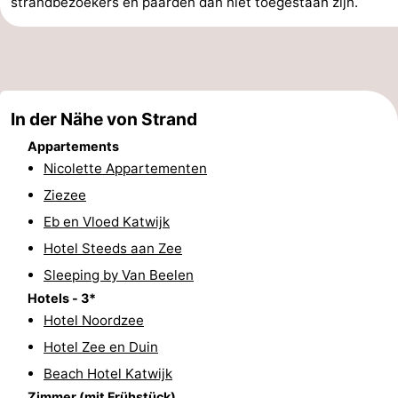
strandbezoekers en paarden dan niet toegestaan zijn.
Route
-
Parken
Reisebuchshop
In der Nähe von Strand
Medizin
Appartements
Nicolette Appartementen
Adressen
Region
Ziezee
Eb en Vloed Katwijk
Nordholland
Hotel Steeds aan Zee
-
Sleeping by Van Beelen
Hotels - 3*
Natur
-
Hotel Noordzee
Schoorlse
Bergen
-
Hotel Zee en Duin
Beach Hotel Katwijk
Duinen
aan
Bergen
-
Zimmer (mit Frühstück)