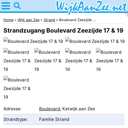
Home
Wijk
Home
Wijk aan Zee
Strand
Boulevard Zeezijde ...
Strandzugang Boulevard Zeezijde 17 & 19
aan
Tipps
Zee
Für
kindern
Übernachten
Appartements
Campingplätze
Ferienhäuser
Adresse:
Boulevard
, Katwijk aan Zee
Hotels
Strandtype:
Familie Strand
Lastminutes