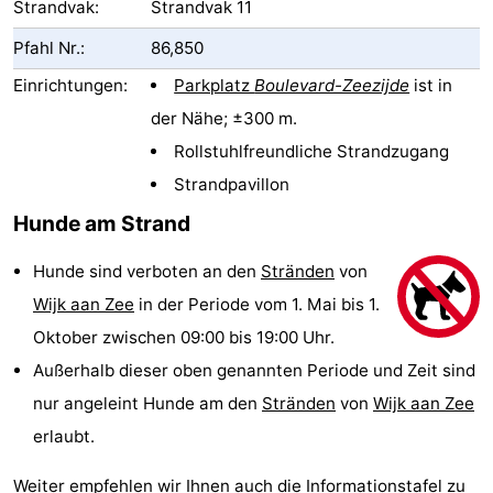
Strandvak:
Strandvak 11
Strand
Pfahl Nr.:
86,850
Sehen
Einrichtungen:
Parkplatz
Boulevard-Zeezijde
ist in
der Nähe; ±300 m.
&
-
Rollstuhlfreundliche Strandzugang
tun
Museen
-
Strandpavillon
Hunde am Strand
Aussichtspunkte
Attraktionen
Hunde sind verboten an den
Stränden
von
-
Wijk aan Zee
in der Periode vom 1. Mai bis 1.
Spielplätze
-
Oktober zwischen 09:00 bis 19:00 Uhr.
Außerhalb dieser oben genannten Periode und Zeit sind
Indoor-
Wellness-
nur angeleint Hunde am den
Stränden
von
Wijk aan Zee
Spielplätze
Zentren
Dörfer
erlaubt.
&
Natur
Weiter empfehlen wir Ihnen auch die Informationstafel zu