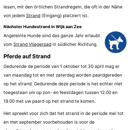
lesen, mit den örtlichen Strandregeln, die oft in der Nähe
Städte
Sport
von jedem
Strand
(Eingang) platziert ist.
-
Nächster Hundestrand in Wijk aan Zee
Schwimmbader
-
Angeleinte Hunde sind das ganze Jahr erlaubt
vom
Strand Vliegerpad
in südlicher Richtung.
Radfahren
-
Pferde auf Strand
Wandern
-
Gedurende de periode van 1 oktober tot 30 april mag er
Golfplatze
-
van maandag tot en met zaterdag worden paardgereden
op het strand. Gedurende deze periode is het echter niet
Sportangeln
Essen
toegestaan om op zon- en feestdagen tussen 12.00 en
und
Veranstaltungen
19.00 met uw paard op het strand te komen.
trinken
Praktisch
Het spreekt voor zich dat het strand in de periode mei tot
en met september voorbehouden is voor de
Forum