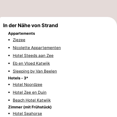
Route
-
In der Nähe von Strand
Parken
Reisebuchshop
Appartements
Ziezee
Medizin
Nicolette Appartementen
Adressen
Region
Hotel Steeds aan Zee
Eb en Vloed Katwijk
Nordholland
Sleeping by Van Beelen
-
Hotels - 3*
Hotel Noordzee
Natur
-
Hotel Zee en Duin
Beach Hotel Katwijk
Schoorlse
Bergen
-
Zimmer (mit Frühstück)
Duinen
aan
Bergen
-
Hotel Seahorse