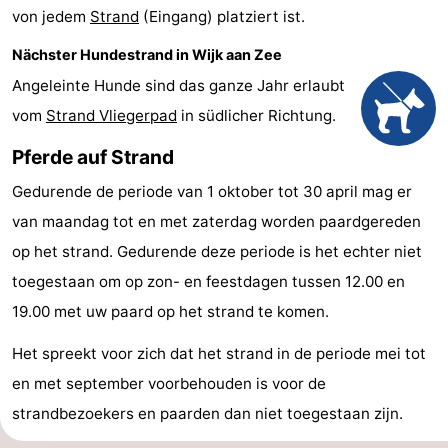
von jedem
Strand
(Eingang) platziert ist.
Städte
Sport
Nächster Hundestrand in Wijk aan Zee
-
Angeleinte Hunde sind das ganze Jahr erlaubt
vom
Strand Vliegerpad
in südlicher Richtung.
Schwimmbader
-
Pferde auf Strand
Radfahren
-
Gedurende de periode van 1 oktober tot 30 april mag er
Wandern
-
van maandag tot en met zaterdag worden paardgereden
op het strand. Gedurende deze periode is het echter niet
Golfplatze
-
toegestaan om op zon- en feestdagen tussen 12.00 en
Sportangeln
Essen
19.00 met uw paard op het strand te komen.
und
Veranstaltungen
Het spreekt voor zich dat het strand in de periode mei tot
en met september voorbehouden is voor de
trinken
Praktisch
strandbezoekers en paarden dan niet toegestaan zijn.
Forum