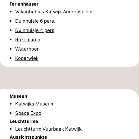
Ferienhäuser
Zee
Alkmaar
-
Vakantiehuis Katwijk Andreasplein
Duinhuisje 6 pers.
Egmond
-
Duinhuisje 4 pers
aan
Noordhollands
-
Rozemarijn
Waterhoen
Zee
duinreservaat
Natur
-
Koperwiek
Zuid-
Amsterdam
-
Kennermerland
Haarlem
-
Zandvoort
Südholland
Museen
Katwijks Museum
-
Space Expo
Leiden
Bollenstreek
Leuchtturme
Leuchtturm Vuurbaak Katwijk
-
Aussichtspunkte