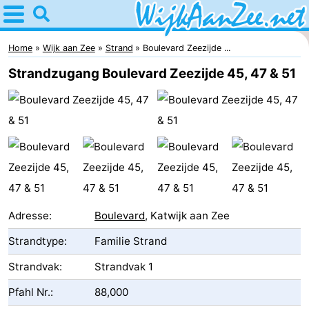
Home
Wijk
Home
Wijk aan Zee
Strand
Boulevard Zeezijde ...
Strandzugang Boulevard Zeezijde 45, 47 & 51
aan
Tipps
Zee
Für
kindern
Übernachten
Appartements
Campingplätze
Adresse:
Boulevard
, Katwijk aan Zee
Ferienhäuser
Strandtype:
Familie Strand
Hotels
Strandvak:
Strandvak 1
Pfahl Nr.:
88,000
Lastminutes