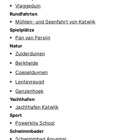
Vlaggeduin
Natur
-
Rundfahrten
Mühlen- und Seenfahrt von Katwijk
Hollands
Noordwijk
-
Spielplätze
Pan van Persijn
Duin
Katwijk
-
Natur
Scheveningen
-
Zuiderduinen
Berkheide
Den
-
Coepelduynen
Haag
Rotterdam
-
Lentevreugd
Ganzenhoek
Rockanje
Wetter
Yachthafen
Jachthafen Katwijk
Kontakt
Sport
Powerkite School
Schwimmbader
Schwimmbad Aquamar