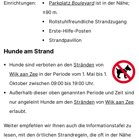
Einrichtungen:
Parkplatz
Boulevard
ist in der Nähe;
Strand
±90 m.
Sehen
Rollstuhlfreundliche Strandzugang
Erste-Hilfe-Posten
&
-
Strandpavillon
tun
Museen
-
Hunde am Strand
Aussichtspunkte
Attraktionen
Hunde sind verboten an den
Stränden
von
Wijk aan Zee
in der Periode vom 1. Mai bis 1.
-
Oktober zwischen 09:00 bis 19:00 Uhr.
Spielplätze
-
Außerhalb dieser oben genannten Periode und Zeit sind
nur angeleint Hunde am den
Stränden
von
Wijk aan Zee
Indoor-
Wellness-
erlaubt.
Spielplätze
Zentren
Dörfer
Weiter empfehlen wir Ihnen auch die Informationstafel zu
&
Natur
lesen, mit den örtlichen Strandregeln, die oft in der Nähe