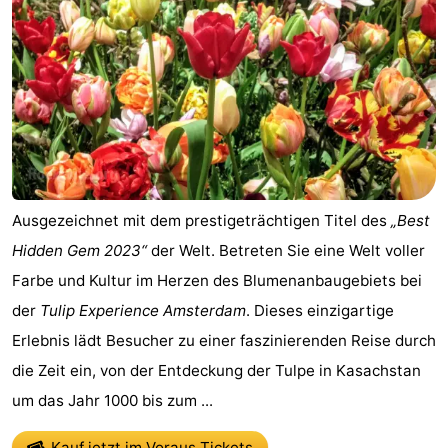
Zee
Alkmaar
-
Egmond
-
aan
Noordhollands
-
Zee
duinreservaat
Natur
-
Zuid-
Amsterdam
-
Ausgezeichnet mit dem prestigeträchtigen Titel des
„Best
Hidden Gem 2023“
der Welt. Betreten Sie eine Welt voller
Kennermerland
Haarlem
-
Farbe und Kultur im Herzen des Blumenanbaugebiets bei
Zandvoort
Südholland
der
Tulip Experience Amsterdam
. Dieses einzigartige
Erlebnis lädt Besucher zu einer faszinierenden Reise durch
-
die Zeit ein, von der Entdeckung der Tulpe in Kasachstan
Leiden
Bollenstreek
um das Jahr 1000 bis zum ...
-
Kauf jetzt im Voraus Tickets