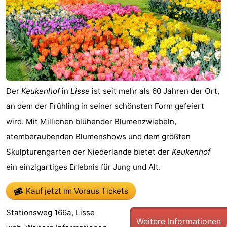
Strand
Sehen
&
-
tun
Museen
-
Der
Keukenhof
in
Lisse
ist seit mehr als 60 Jahren der Ort,
Aussichtspunkte
Attraktionen
an dem der Frühling in seiner schönsten Form gefeiert
wird. Mit Millionen blühender Blumenzwiebeln,
-
atemberaubenden Blumenshows und dem größten
Spielplätze
-
Skulpturengarten der Niederlande bietet der
Keukenhof
ein einzigartiges Erlebnis für Jung und Alt.
Indoor-
Wellness-
Kauf jetzt im Voraus Tickets
Spielplätze
Zentren
Dörfer
Stationsweg 166a, Lisse
&
Natur
Weitere Informationen