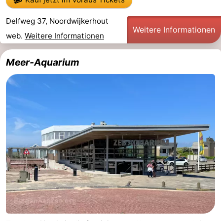
Natur
-
Delfweg 37, Noordwijkerhout
Weitere Informationen
web.
Weitere Informationen
Hollands
Noordwijk
-
Duin
Katwijk
-
Meer-Aquarium
Scheveningen
-
Den
-
Haag
Rotterdam
-
Rockanje
Wetter
Kontakt