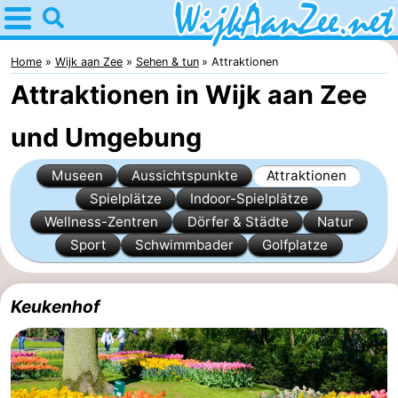
Home
Wijk
Home
Wijk aan Zee
Sehen & tun
Attraktionen
Attraktionen in Wijk aan Zee
aan
Tipps
und Umgebung
Zee
Für
Museen
Aussichtspunkte
Attraktionen
kindern
Übernachten
Spielplätze
Indoor-Spielplätze
Appartements
Wellness-Zentren
Dörfer & Städte
Natur
Sport
Schwimmbader
Golfplatze
Campingplätze
Ferienhäuser
Keukenhof
Hotels
Lastminutes