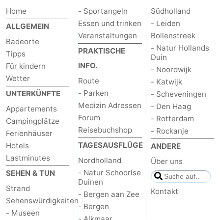
Home
- Sportangeln
Südholland
Essen und trinken
- Leiden
ALLGEMEIN
Veranstaltungen
Bollenstreek
Badeorte
- Natur Hollands
PRAKTISCHE
Tipps
Duin
INFO.
Für kindern
- Noordwijk
Wetter
Route
- Katwijk
- Parken
UNTERKÜNFTE
- Scheveningen
Medizin Adressen
- Den Haag
Appartements
Forum
- Rotterdam
Campingplätze
Reisebuchshop
- Rockanje
Ferienhäuser
TAGESAUSFLÜGE
Hotels
ANDERE
Lastminutes
Nordholland
Über uns
- Natur Schoorlse
SEHEN & TUN
Duinen
Strand
Kontakt
- Bergen aan Zee
Sehenswürdigkeiten
- Bergen
- Museen
- Alkmaar