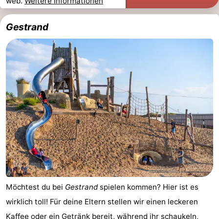
web.
Weitere Informationen
Städte
Sport
Gestrand
-
Schwimmbader
-
Radfahren
-
Wandern
-
Golfplatze
-
Sportangeln
Essen
und
Veranstaltungen
Möchtest du bei
Gestrand
spielen kommen? Hier ist es
trinken
Praktisch
wirklich toll! Für deine Eltern stellen wir einen leckeren
Forum
Kaffee oder ein Getränk bereit, während ihr schaukeln,