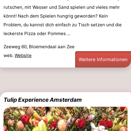
rutschen, mit Wasser und Sand spielen und vieles mehr
Route
könnt! Nach dem Spielen hungrig geworden? Kein
-
Problem, du kannst dich einfach zu Tisch setzen und die
leckerste Pizza oder Pommes ...
Parken
Reisebuchshop
Zeeweg 60, Bloemendaal aan Zee
Medizin
web.
Website
Weitere Informationen
Adressen
Region
Nordholland
-
Tulip Experience Amsterdam
Natur
-
Schoorlse
Bergen
-
Duinen
aan
Bergen
-