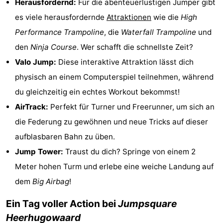
Herausfordernd:
Für die abenteuerlustigen Jumper gibt
Städte
Sport
es viele herausfordernde
Attraktionen
wie die
High
Performance Trampoline
, die
Waterfall Trampoline
und
-
den
Ninja Course
. Wer schafft die schnellste Zeit?
Schwimmbader
-
Valo Jump:
Diese interaktive Attraktion lässt dich
physisch an einem Computerspiel teilnehmen, während
Radfahren
-
du gleichzeitig ein echtes Workout bekommst!
Wandern
-
AirTrack:
Perfekt für Turner und Freerunner, um sich an
die Federung zu gewöhnen und neue Tricks auf dieser
Golfplatze
-
aufblasbaren Bahn zu üben.
Sportangeln
Essen
Jump Tower:
Traust du dich? Springe von einem 2
Meter hohen Turm und erlebe eine weiche Landung auf
und
Veranstaltungen
dem
Big Airbag
!
trinken
Praktisch
Ein Tag voller Action bei
Jumpsquare
Forum
Heerhugowaard