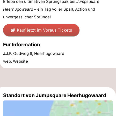
Erlebe den ultimativen Sprungspaß bei
Jumpsquare
Zee
Alkmaar
-
Heerhugowaard
– ein Tag voller Spaß, Action und
unvergesslicher Sprünge!
Egmond
-
Kauf jetzt im Voraus Tickets
aan
Noordhollands
-
Zee
duinreservaat
Natur
-
Fur Information
J.J.P. Oudweg 8, Heerhugowaard
Zuid-
Amsterdam
-
web.
Website
Kennermerland
Haarlem
-
Zandvoort
Südholland
-
Standort von Jumpsquare Heerhugowaard
Leiden
Bollenstreek
-