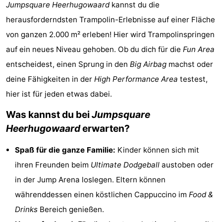
Jumpsquare Heerhugowaard
kannst du die
Strand
herausforderndsten Trampolin-Erlebnisse auf einer Fläche
von ganzen 2.000 m² erleben! Hier wird Trampolinspringen
Sehen
auf ein neues Niveau gehoben. Ob du dich für die
Fun Area
&
-
entscheidest, einen Sprung in den
Big Airbag
machst oder
deine Fähigkeiten in der
High Performance Area
testest,
tun
Museen
-
hier ist für jeden etwas dabei.
Aussichtspunkte
Attraktionen
Was kannst du bei
Jumpsquare
-
Heerhugowaard
erwarten?
Spielplätze
-
Spaß für die ganze Familie:
Kinder können sich mit
ihren Freunden beim
Ultimate Dodgeball
austoben oder
Indoor-
Wellness-
in der Jump Arena loslegen. Eltern können
Spielplätze
Zentren
Dörfer
währenddessen einen köstlichen Cappuccino im
Food &
Drinks
Bereich genießen.
&
Natur