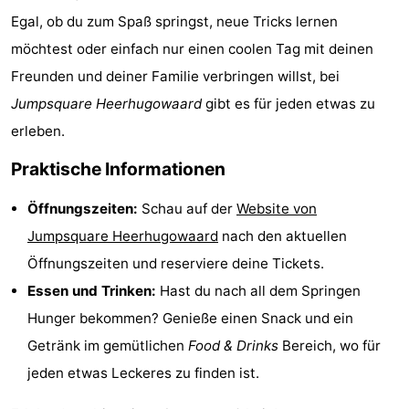
Egal, ob du zum Spaß springst, neue Tricks lernen
Route
möchtest oder einfach nur einen coolen Tag mit deinen
-
Freunden und deiner Familie verbringen willst, bei
Jumpsquare Heerhugowaard
gibt es für jeden etwas zu
Parken
Reisebuchshop
erleben.
Medizin
Praktische Informationen
Adressen
Region
Öffnungszeiten:
Schau auf der
Website von
Nordholland
Jumpsquare Heerhugowaard
nach den aktuellen
Öffnungszeiten und reserviere deine Tickets.
-
Essen und Trinken:
Hast du nach all dem Springen
Natur
-
Hunger bekommen? Genieße einen Snack und ein
Getränk im gemütlichen
Food & Drinks
Bereich, wo für
Schoorlse
Bergen
-
jeden etwas Leckeres zu finden ist.
Duinen
aan
Bergen
-