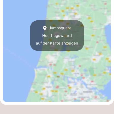
Natur
-
Hollands
Noordwijk
-
Jumpsquare
Duin
Katwijk
-
Heerhugowaard
Scheveningen
-
auf der Karte anzeigen
Den
-
Haag
Rotterdam
-
Rockanje
Wetter
Kontakt