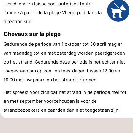
Les chiens en laisse sont autorisés toute
jeux
bien-
&
Nature
l'année à partir de la
plage Vliegerpad
dans la
intérieures
être
villes
Sports
direction sud.
Chevaux sur la plage
-
Gedurende de periode van 1 oktober tot 30 april mag er
Piscines
-
van maandag tot en met zaterdag worden paardgereden
Faire
-
op het strand. Gedurende deze periode is het echter niet
toegestaan om op zon- en feestdagen tussen 12.00 en
du
Randonnée
-
19.00 met uw paard op het strand te komen.
vélo
Terrains
-
Het spreekt voor zich dat het strand in de periode mei tot
en met september voorbehouden is voor de
de
Peche
-
strandbezoekers en paarden dan niet toegestaan zijn.
golf
Sportive
Equitation
Boire
et
Événements