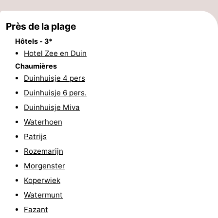
manger
Pratiques
Près de la plage
Forum
Hôtels - 3*
Hotel Zee en Duin
Route
Chaumières
Duinhuisje 4 pers
-
Duinhuisje 6 pers.
Stationnement
Adresses
Duinhuisje Miva
Waterhoen
Médicales
Région
Patrijs
Hollande-
Rozemarijn
Morgenster
Septentrionale
-
Koperwiek
Nature
-
Watermunt
Fazant
Schoorlse
Bergen
-