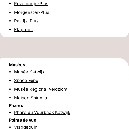
Rozemarijn-Plus
Duinen
aan
Bergen
-
Morgenster-Plus
Patrijs-Plus
Zee
Alkmaar
-
Klaproos
Egmond
-
aan
Noordhollands
-
Zee
duinreservaat
Nature
-
Musées
Musée Katwijk
Zuid-
Amsterdam
-
Space Expo
Kennermerland
Haarlem
-
Musée Régional Veldzicht
Maison Spinoza
Zandvoort
Hollande-
Phares
Phare du Vuurbaak Katwijk
Méridionale
-
Points de vue
Leiden
Bollenstreek
Vlaggeduin