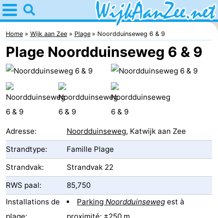
Home
Wijk
Home
Wijk aan Zee
Plage
Noordduinseweg 6 & 9
Plage Noordduinseweg 6 & 9
aan
Astuces
Zee
Avec
les
Passer
enfants
la
Appartements
Adresse:
Noordduinseweg
, Katwijk aan Zee
nuit
Campings
Strandtype:
Famille Plage
Chaumières
Strandvak:
Strandvak 22
RWS paal:
85,750
Hôtels
Installations de
Parking
Noordduinseweg
est à
Last
plage:
proximité; ±250 m.