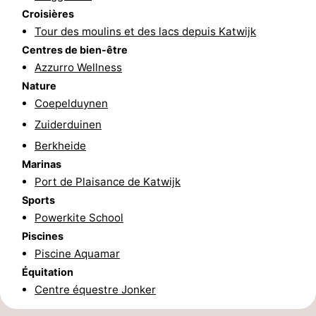
Croisières
-
Tour des moulins et des lacs depuis Katwijk
Centres de bien-être
Nature
-
Azzurro Wellness
Nature
Hollands
Noordwijk
-
Coepelduynen
Duin
Katwijk
-
Zuiderduinen
Berkheide
Scheveningen
-
Marinas
Port de Plaisance de Katwijk
La
-
Sports
Haye
Rotterdam
-
Powerkite School
Piscines
Rockanje
Météo
Piscine Aquamar
Équitation
Contact
Centre équestre Jonker