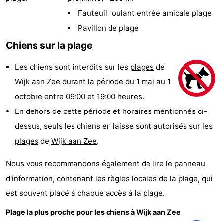
minutes
Plages
Fauteuil roulant entrée amicale plage
Pavillon de plage
Voir
Chiens sur la plage
et
Lieux
Les chiens sont interdits sur les
plages
de
faire
d'intérêt
-
Wijk aan Zee
durant la période du 1 mai au 1
octobre entre 09:00 et 19:00 heures.
Musées
-
En dehors de cette période et horaires mentionnés ci-
Points
Attractions
dessus, seuls les chiens en laisse sont autorisés sur les
plages
de
Wijk aan Zee
.
de
-
Nous vous recommandons également de lire le panneau
vue
Terrains
-
d'information, contenant les règles locales de la plage, qui
de
Aires
Centres
est souvent placé à chaque accès à la plage.
jeux
de
de
Villages
Plage la plus proche pour les chiens à Wijk aan Zee