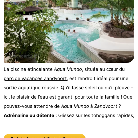
minutes
Plages
Voir
et
Lieux
faire
d'intérêt
-
Musées
-
La piscine étincelante
Aqua Mundo
, située au cœur du
Points
Attractions
parc de vacances Zandvoort
, est l’endroit idéal pour une
sortie aquatique réussie. Qu’il fasse soleil ou qu’il pleuve –
de
-
ici, le plaisir de l’eau est garanti pour toute la famille ! Que
vue
Terrains
-
pouvez-vous attendre de
Aqua Mundo
à
Zandvoort
? -
Adrénaline ou détente :
Glissez sur les toboggans rapides,
de
Aires
Centres
...
jeux
de
de
Villages