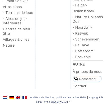
- Points de vue
- Leiden
Attractions
-
Bollenstreek
- Terrains de jeux
- Nature Hollands
Nature
-
- Aires de jeux
Duin
intérieures
- Noordwijk
Centres de bien-
Hollands
Noordwijk
-
- Katwijk
être
- Scheveningen
Villages & villes
Duin
Katwijk
-
- La Haye
Nature
Scheveningen
-
- Rotterdam
- Rockanje
La
-
AUTRE
À propos de nous
Haye
Rotterdam
-
Rockanje
Météo
Contact
Contact
conditions d‘utilisation
|
politique de confidentialité
|
copyright ©
2006 - 2026 WijkAanZee.net
™