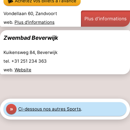
Achetez vos billets à l'avance
jeux
bien-
&
Nature
Vondellaan 60, Zandvoort
Plus d'informations
intérieures
être
villes
Sports
web.
Plus d'informations
-
Zwembad Beverwijk
Piscines
-
Kuikensweg 84, Beverwijk
Faire
-
tel. +31 251 234 363
web.
Website
du
Randonnée
-
vélo
Terrains
-
de
Peche
-
»
Ci-dessous nos autres Sports
.
golf
Sportive
Equitation
Boire
et
Événements