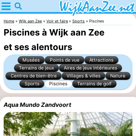
Home
Wijk
Home
Wijk aan Zee
Voir et faire
Sports
Piscines
Piscines à Wijk aan Zee
aan
Astuces
et ses alentours
Zee
Avec
Musées
Points de vue
Attractions
les
Passer
Terrains de jeux
Aires de jeux intérieures
enfants
la
Appartements
Centres de bien-être
Villages & villes
Nature
Sports
Piscines
Terrains de golf
nuit
Campings
Chaumières
Aqua Mundo Zandvoort
Hôtels
Last