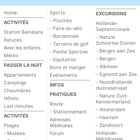
Duinen
aan
Bergen
-
Home
Sports
EXCURSIONS
- Piscines
ACTIVITÉS
Hollande-
Zee
Alkmaar
-
- Faire du vélo
Septentrionale
Station Balnéaire
- Randonnée
- Nature
Egmond
-
Astuces
Schoorlse Duinen
- Terrains de golf
Avec les enfants
- Bergen aan Zee
- Peche Sportive
aan
Noordhollands
-
Météo
- Bergen
- Equitation
PASSER LA NUIT
Zee
duinreservaat
Nature
-
- Alkmaar
Boire et manger
- Egmond aan Zee
Appartements
Événements
Zuid-
Amsterdam
-
- Noordhollands
Campings
INFOS
duinreservaat
Chaumières
Kennermerland
Haarlem
-
PRATIQUES
- Nature Zuid-
Hôtels
Kennermerland
Route
Last minutes
Zandvoort
Hollande-
- Amsterdam
- Stationnement
ACTIVITÉS
- Haarlem
Adresses
Méridionale
-
- Zandvoort
Plages
Médicales
Hollande-
- Musées
Forum
Leiden
Bollenstreek
Méridionale