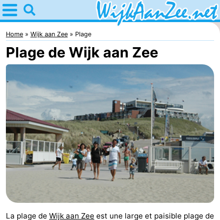
Home
Wijk
Home
Wijk aan Zee
Plage
Plage de Wijk aan Zee
aan
Astuces
Zee
Avec
les
Passer
enfants
la
Appartements
nuit
Campings
Chaumières
Hôtels
Last
La plage de
Wijk aan Zee
est une large et paisible plage de