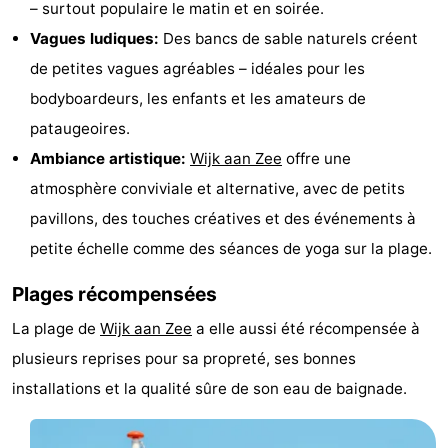
– surtout populaire le matin et en soirée.
jeux
bien-
&
Nature
Vagues ludiques:
Des bancs de sable naturels créent
de petites vagues agréables – idéales pour les
intérieures
être
villes
Sports
bodyboardeurs, les enfants et les amateurs de
-
pataugeoires.
Ambiance artistique:
Wijk aan Zee
offre une
Piscines
-
atmosphère conviviale et alternative, avec de petits
Faire
-
pavillons, des touches créatives et des événements à
petite échelle comme des séances de yoga sur la plage.
du
Randonnée
-
Plages récompensées
vélo
Terrains
-
La plage de
Wijk aan Zee
a elle aussi été récompensée à
de
Peche
-
plusieurs reprises pour sa propreté, ses bonnes
golf
Sportive
Equitation
Boire
installations et la qualité sûre de son eau de baignade.
et
Événements