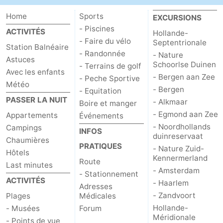
Home
Sports
EXCURSIONS
- Piscines
ACTIVITÉS
Hollande-
- Faire du vélo
Septentrionale
Station Balnéaire
- Randonnée
- Nature
Astuces
Schoorlse Duinen
- Terrains de golf
Avec les enfants
- Bergen aan Zee
- Peche Sportive
Météo
- Bergen
- Equitation
PASSER LA NUIT
- Alkmaar
Boire et manger
- Egmond aan Zee
Appartements
Événements
- Noordhollands
Campings
INFOS
duinreservaat
Chaumières
PRATIQUES
- Nature Zuid-
Hôtels
Kennermerland
Route
Last minutes
- Amsterdam
- Stationnement
ACTIVITÉS
- Haarlem
Adresses
- Zandvoort
Plages
Médicales
Hollande-
- Musées
Forum
Méridionale
- Points de vue