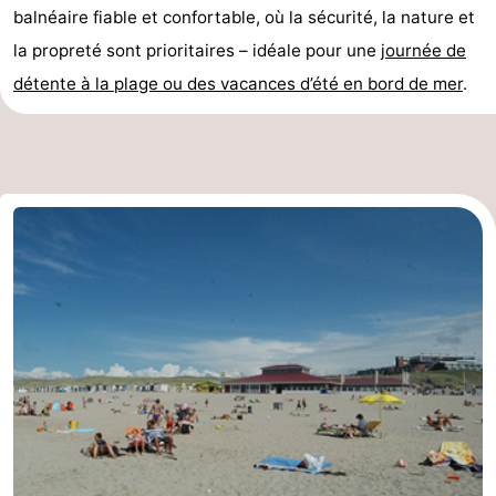
balnéaire fiable et confortable, où la sécurité, la nature et
Duinen
aan
Bergen
-
la propreté sont prioritaires – idéale pour une
journée de
détente à la plage ou des vacances d’été en bord de mer
Zee
Alkmaar
-
.
Egmond
-
aan
Noordhollands
-
Zee
duinreservaat
Nature
-
Zuid-
Amsterdam
-
Kennermerland
Haarlem
-
Zandvoort
Hollande-
Méridionale
-
Leiden
Bollenstreek