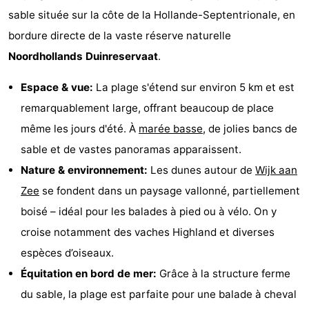
sable située sur la côte de la Hollande-Septentrionale, en
minutes
Plages
bordure directe de la vaste réserve naturelle
Voir
Noordhollands Duinreservaat
.
et
Lieux
Espace & vue:
La plage s'étend sur environ 5 km et est
remarquablement large, offrant beaucoup de place
faire
d'intérêt
-
même les jours d'été. À
marée basse
, de jolies bancs de
Musées
-
sable et de vastes panoramas apparaissent.
Nature & environnement:
Les dunes autour de
Wijk aan
Points
Attractions
Zee
se fondent dans un paysage vallonné, partiellement
de
-
boisé – idéal pour les balades à pied ou à vélo. On y
croise notamment des vaches Highland et diverses
vue
Terrains
-
espèces d’oiseaux.
de
Aires
Centres
Équitation en bord de mer:
Grâce à la structure ferme
du sable, la plage est parfaite pour une balade à cheval
jeux
de
de
Villages