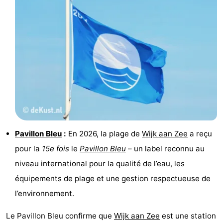
manger
Pratiques
Forum
Route
-
Stationnement
Adresses
Médicales
Région
Pavillon Bleu
:
En 2026, la plage de
Wijk aan Zee
a reçu
pour la
15e fois
le
Pavillon Bleu
– un label reconnu au
Hollande-
niveau international pour la qualité de l’eau, les
Septentrionale
-
équipements de plage et une gestion respectueuse de
l’environnement.
Nature
-
Le Pavillon Bleu confirme que
Schoorlse
Bergen
-
Wijk aan Zee
est une station