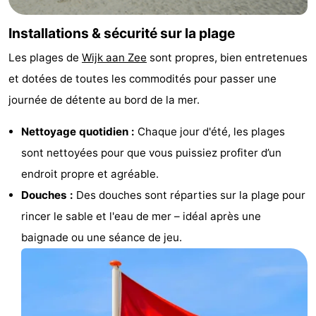
-
Installations & sécurité sur la plage
Nature
-
Les plages de
Wijk aan Zee
sont propres, bien entretenues
et dotées de toutes les commodités pour passer une
Hollands
Noordwijk
-
journée de détente au bord de la mer.
Duin
Katwijk
-
Nettoyage quotidien :
Chaque jour d'été, les plages
Scheveningen
-
sont nettoyées pour que vous puissiez profiter d’un
endroit propre et agréable.
La
-
Douches :
Des douches sont réparties sur la plage pour
Haye
Rotterdam
-
rincer le sable et l'eau de mer – idéal après une
baignade ou une séance de jeu.
Rockanje
Météo
Contact