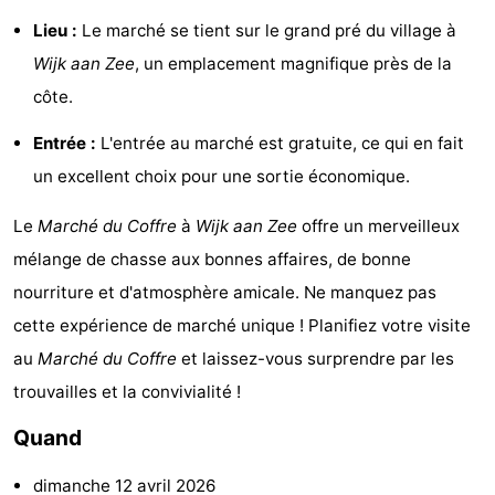
Lieu :
Le marché se tient sur le grand pré du village à
manger
Pratiques
Wijk aan Zee
, un emplacement magnifique près de la
Forum
côte.
Route
Entrée :
L'entrée au marché est gratuite, ce qui en fait
un excellent choix pour une sortie économique.
-
Le
Marché du Coffre
à
Wijk aan Zee
offre un merveilleux
Stationnement
Adresses
mélange de chasse aux bonnes affaires, de bonne
Médicales
Région
nourriture et d'atmosphère amicale. Ne manquez pas
cette expérience de marché unique ! Planifiez votre visite
Hollande-
au
Marché du Coffre
et laissez-vous surprendre par les
Septentrionale
-
trouvailles et la convivialité !
Nature
-
Quand
Schoorlse
Bergen
-
dimanche 12 avril 2026