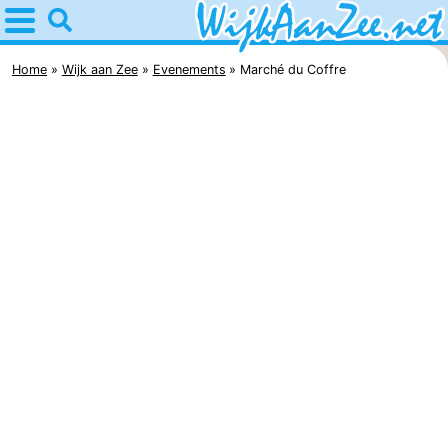
Home
Wijk
Home
Wijk aan Zee
Evenements
Marché du Coffre
aan
Astuces
Zee
Avec
les
Passer
enfants
la
Appartements
nuit
Campings
Chaumières
Hôtels
Last