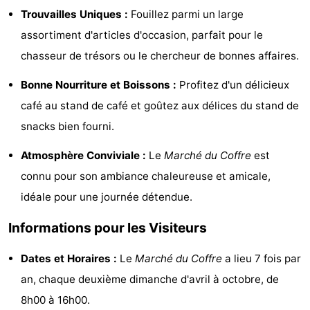
Trouvailles Uniques :
Fouillez parmi un large
jeux
bien-
&
Nature
assortiment d'articles d'occasion, parfait pour le
intérieures
être
villes
Sports
chasseur de trésors ou le chercheur de bonnes affaires.
-
Bonne Nourriture et Boissons :
Profitez d'un délicieux
café au stand de café et goûtez aux délices du stand de
Piscines
-
snacks bien fourni.
Faire
-
Atmosphère Conviviale :
Le
Marché du Coffre
est
du
Randonnée
-
connu pour son ambiance chaleureuse et amicale,
idéale pour une journée détendue.
vélo
Terrains
-
Informations pour les Visiteurs
de
Peche
-
Dates et Horaires :
Le
Marché du Coffre
a lieu 7 fois par
golf
Sportive
Equitation
Boire
an, chaque deuxième dimanche d'avril à octobre, de
et
Événements
8h00 à 16h00.