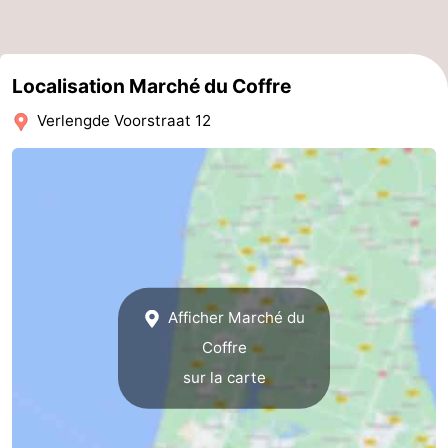
-
Nature
-
Localisation Marché du Coffre
Verlengde Voorstraat 12
Hollands
Noordwijk
-
Duin
Katwijk
-
Scheveningen
-
La
-
Haye
Rotterdam
-
Afficher Marché du
Rockanje
Météo
Coffre
sur la carte
Contact