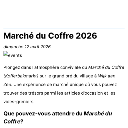
minutes
Plages
Voir
et
Lieux
Marché du Coffre 2026
faire
d'intérêt
-
dimanche 12 avril 2026
Musées
-
Plongez dans l'atmosphère conviviale du
Marché du Coffre
Points
Attractions
(Kofferbakmarkt)
sur le grand pré du village à
Wijk aan
de
-
Zee
. Une expérience de marché unique où vous pouvez
trouver des trésors parmi les articles d'occasion et les
vue
Terrains
-
vides-greniers.
de
Aires
Centres
Que pouvez-vous attendre du
Marché du
Coffre
?
jeux
de
de
Villages