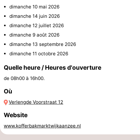
dimanche 10 mai 2026
Duinen
aan
Bergen
-
dimanche 14 juin 2026
Zee
Alkmaar
-
dimanche 12 juillet 2026
dimanche 9 août 2026
Egmond
-
dimanche 13 septembre 2026
aan
Noordhollands
-
dimanche 11 octobre 2026
Zee
duinreservaat
Nature
-
Quelle heure / Heures d'ouverture
de 08h00 à 16h00.
Zuid-
Amsterdam
-
Où
Kennermerland
Haarlem
-
Verlengde Voorstraat 12
Zandvoort
Hollande-
Website
Méridionale
-
www.kofferbakmarktwijkaanzee.nl
Leiden
Bollenstreek