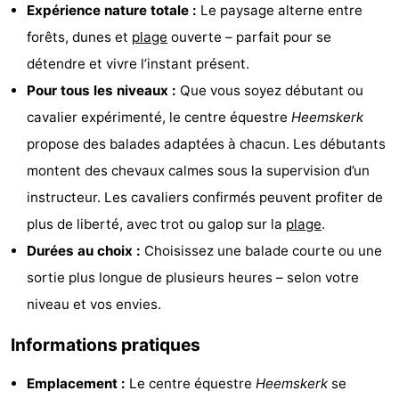
Expérience nature totale :
Le paysage alterne entre
jeux
bien-
&
Nature
forêts, dunes et
plage
ouverte – parfait pour se
intérieures
être
villes
Sports
détendre et vivre l’instant présent.
Pour tous les niveaux :
Que vous soyez débutant ou
-
cavalier expérimenté, le centre équestre
Heemskerk
Piscines
-
propose des balades adaptées à chacun. Les débutants
montent des chevaux calmes sous la supervision d’un
Faire
-
instructeur. Les cavaliers confirmés peuvent profiter de
du
Randonnée
-
plus de liberté, avec trot ou galop sur la
plage
.
Durées au choix :
Choisissez une balade courte ou une
vélo
Terrains
-
sortie plus longue de plusieurs heures – selon votre
de
Peche
-
niveau et vos envies.
Informations pratiques
golf
Sportive
Equitation
Boire
Emplacement :
Le centre équestre
Heemskerk
se
et
Événements