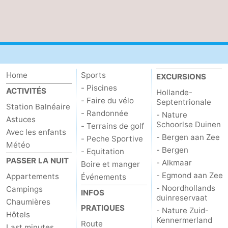
Home
Sports
EXCURSIONS
- Piscines
ACTIVITÉS
Hollande-
- Faire du vélo
Septentrionale
Station Balnéaire
- Randonnée
- Nature
Astuces
Schoorlse Duinen
- Terrains de golf
Avec les enfants
- Bergen aan Zee
- Peche Sportive
Météo
- Bergen
- Equitation
PASSER LA NUIT
- Alkmaar
Boire et manger
- Egmond aan Zee
Appartements
Événements
- Noordhollands
Campings
INFOS
duinreservaat
Chaumières
PRATIQUES
- Nature Zuid-
Hôtels
Kennermerland
Route
Last minutes