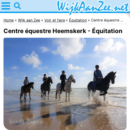
Home
Wijk
Home
Wijk aan Zee
Voir et faire
Équitation
Centre équestre ...
Centre équestre Heemskerk - Équitation
aan
Astuces
Zee
Avec
les
Passer
enfants
la
Appartements
nuit
Campings
Chaumières
Hôtels
Last