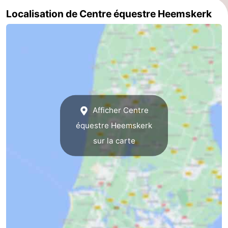
Localisation de Centre équestre Heemskerk
Duinen
aan
Bergen
-
Zee
Alkmaar
-
Egmond
-
aan
Noordhollands
-
Zee
duinreservaat
Nature
-
Afficher Centre
équestre Heemskerk
Zuid-
Amsterdam
-
sur la carte
Kennermerland
Haarlem
-
Zandvoort
Hollande-
Méridionale
-
Leiden
Bollenstreek