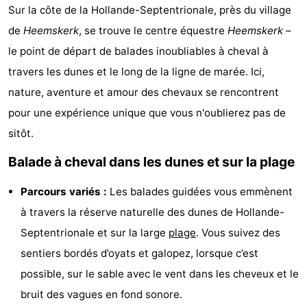
Sur la côte de la Hollande-Septentrionale, près du village
minutes
Plages
de
Heemskerk
, se trouve le centre équestre
Heemskerk
–
Voir
le point de départ de balades inoubliables à cheval à
travers les dunes et le long de la ligne de marée. Ici,
et
Lieux
nature, aventure et amour des chevaux se rencontrent
faire
d'intérêt
-
pour une expérience unique que vous n'oublierez pas de
sitôt.
Musées
-
Balade à cheval dans les dunes et sur la plage
Points
Attractions
Parcours variés :
Les balades guidées vous emmènent
de
-
à travers la réserve naturelle des dunes de Hollande-
vue
Terrains
-
Septentrionale et sur la large
plage
. Vous suivez des
sentiers bordés d’oyats et galopez, lorsque c’est
de
Aires
Centres
possible, sur le sable avec le vent dans les cheveux et le
jeux
de
de
Villages
bruit des vagues en fond sonore.