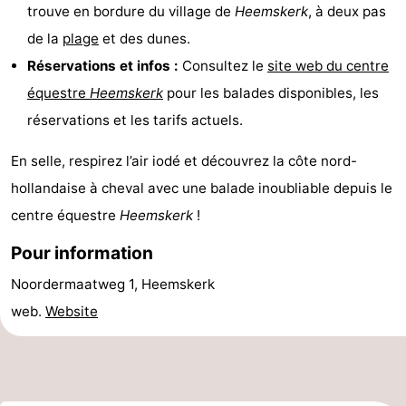
trouve en bordure du village de
Heemskerk
, à deux pas
manger
Pratiques
de la
plage
et des dunes.
Réservations et infos :
Consultez le
site web du centre
Forum
équestre
Heemskerk
pour les balades disponibles, les
Route
réservations et les tarifs actuels.
-
En selle, respirez l’air iodé et découvrez la côte nord-
hollandaise à cheval avec une balade inoubliable depuis le
Stationnement
Adresses
centre équestre
Heemskerk
!
Médicales
Région
Pour information
Hollande-
Noordermaatweg 1, Heemskerk
web.
Website
Septentrionale
-
Nature
-
Schoorlse
Bergen
-