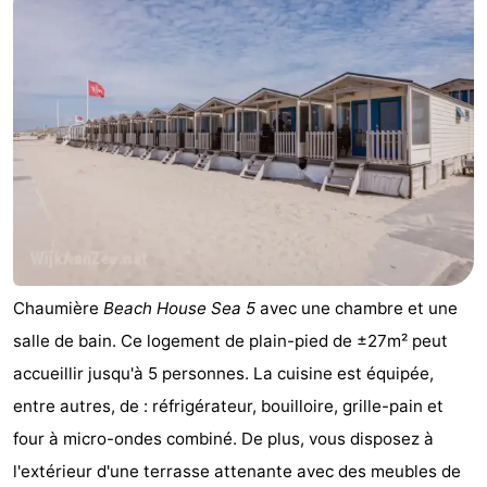
minutes
Plages
Voir
et
Lieux
faire
d'intérêt
-
Musées
-
Points
Attractions
Chaumière
Beach House Sea 5
avec une chambre et une
de
-
salle de bain. Ce logement de plain-pied de ±27m² peut
vue
Terrains
-
accueillir jusqu'à 5 personnes. La cuisine est équipée,
entre autres, de : réfrigérateur, bouilloire, grille-pain et
de
Aires
Centres
four à micro-ondes combiné. De plus, vous disposez à
jeux
de
de
Villages
l'extérieur d'une terrasse attenante avec des meubles de