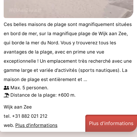
manger
Pratiques
Forum
Ces belles maisons de plage sont magnifiquement situées
en bord de mer, sur la magnifique plage de Wijk aan Zee,
Route
qui borde la mer du Nord. Vous y trouverez tous les
-
avantages de la plage, avec en prime une vue
exceptionnelle ! Un emplacement très recherché avec une
Stationnement
Adresses
gamme large et variée d'activités (sports nautiques). La
Médicales
Région
maison de plage est entièrement et ...
Max. 5 personen.
Hollande-
Distance de la plage: ±600 m.
Septentrionale
-
Wijk aan Zee
tel. +31 882 021 212
Nature
-
Plus d'informations
web.
Plus d'informations
Schoorlse
Bergen
-