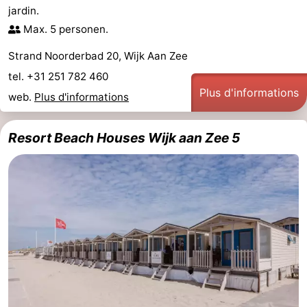
jardin.
jeux
bien-
&
Nature
Max. 5 personen.
intérieures
être
villes
Sports
Strand Noorderbad 20, Wijk Aan Zee
tel. +31 251 782 460
-
Plus d'informations
web.
Plus d'informations
Piscines
-
Resort Beach Houses Wijk aan Zee 5
Faire
-
du
Randonnée
-
vélo
Terrains
-
de
Peche
-
golf
Sportive
Equitation
Boire
et
Événements