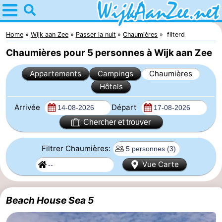
Home
Wijk
Home
Wijk aan Zee
Passer la nuit
Chaumières
filterd
Chaumières pour 5 personnes à Wijk aan Zee
aan
Astuces
Appartements
Campings
Chaumières
Zee
Avec
Hôtels
les
Passer
Arrivée
Départ
enfants
la
Appartements
Chercher et trouver
nuit
Campings
Filtrer Chaumières:
Vue Carte
Chaumières
Hôtels
Beach House Sea 5
Last