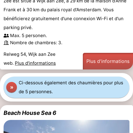
Zee est situé à Wijk aan Zee, à 29 km de la maison d'Anne
Frank et à 30 km du palais royal d'Amsterdam. Vous
-
bénéficierez gratuitement d'une connexion Wi-Fi et d'un
Nature
-
parking privé.
Max. 5 personen.
Hollands
Noordwijk
-
Nombre de chambres: 3.
Duin
Katwijk
-
Relweg 54, Wijk aan Zee
Plus d'informations
web.
Plus d'informations
Scheveningen
-
La
-
Ci-dessous également des chaumières pour plus
»
Haye
Rotterdam
-
de 5 personnes.
Rockanje
Météo
Beach House Sea 6
Contact