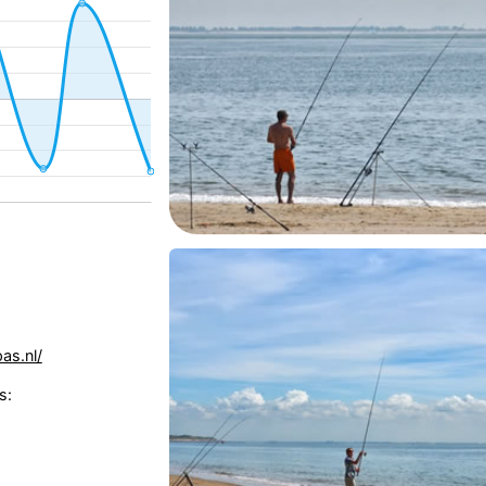
as.nl/
s: