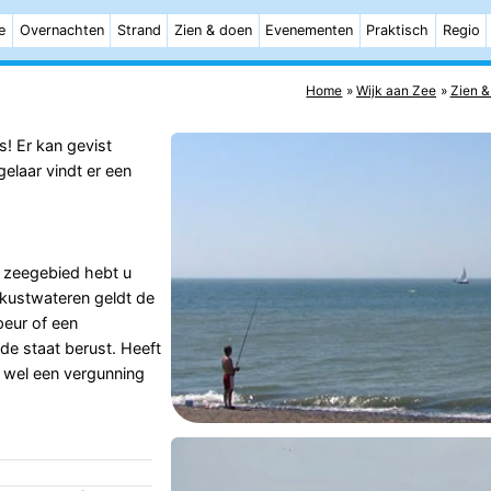
e
Overnachten
Strand
Zien & doen
Evenementen
Praktisch
Regio
Home
Wijk aan Zee
Zien &
s! Er kan gevist
gelaar vindt er een
et zeegebied hebt u
 kustwateren geldt de
peur of een
j de staat berust. Heeft
g wel een vergunning