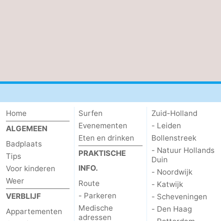
-
Natuur
-
Hollands
Noordwijk
-
Duin
Katwijk
-
Scheveningen
-
Home
Surfen
Zuid-Holland
Evenementen
- Leiden
Den
-
ALGEMEEN
Eten en drinken
Bollenstreek
Badplaats
Haag
Rotterdam
-
- Natuur Hollands
PRAKTISCHE
Tips
Duin
INFO.
Voor kinderen
Rockanje
Weer
- Noordwijk
Weer
Route
- Katwijk
Contact
- Parkeren
VERBLIJF
- Scheveningen
Medische
- Den Haag
Appartementen
adressen