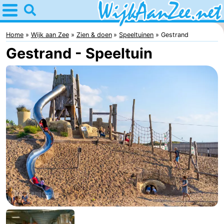
Home
Wijk
Home
Wijk aan Zee
Zien & doen
Speeltuinen
Gestrand
Gestrand - Speeltuin
aan
Tips
Zee
Voor
kinderen
Overnachten
Appartementen
Campings
Hotels
Vakantiehuizen
Last