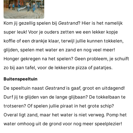
minutes
Strand
Zien
Kom jij gezellig spelen bij
Gestrand
? Hier is het namelijk
super leuk! Voor je ouders zetten we een lekker kopje
&
Bezienswaardigheden
koffie of een drankje klaar, terwijl jullie kunnen tokkelen,
doen
-
glijden, spelen met water en zand en nog veel meer!
Honger gekregen na het spelen? Geen probleem, je schuift
Musea
-
zo bij aan tafel, voor de lekkerste pizza of patatjes.
Uitkijkpunten
Attracties
Buitenspeeltuin
-
De speeltuin naast
Gestrand
is gaaf, groot en uitdagend!
Durf jij te glijden van de lange glijbaan? De tokkelbaan te
Speeltuinen
-
trotseren? Of spelen jullie piraat in het grote schip?
Binnenspeeltuinen
Wellness
Overal ligt zand, maar het water is niet verweg. Pomp het
water omhoog uit de grond voor nog meer speelplezier!
centra
Dorpen