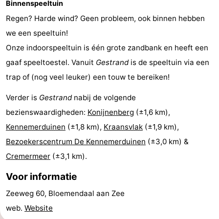
Binnenspeeltuin
&
Natuur
Regen? Harde wind? Geen probleem, ook binnen hebben
we een speeltuin!
Steden
Sporten
Onze indoorspeeltuin is één grote zandbank en heeft een
-
gaaf speeltoestel. Vanuit
Gestrand
is de speeltuin via een
trap of (nog veel leuker) een touw te bereiken!
Zwembaden
-
Verder is
Gestrand
nabij de volgende
Fietsen
-
bezienswaardigheden:
Konijnenberg
(±1,6 km),
Wandelen
-
Kennemerduinen
(±1,8 km),
Kraansvlak
(±1,9 km),
Bezoekerscentrum De Kennemerduinen
(±3,0 km) &
Golfbanen
Eten
Cremermeer
(±3,1 km).
en
Evenementen
Voor informatie
drinken
Praktisch
Zeeweg 60, Bloemendaal aan Zee
web.
Website
Forum