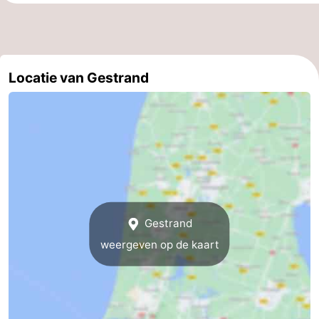
Route
-
Locatie van Gestrand
Parkeren
Reisboekenwinkel
Nieuws
Medische
adressen
Regio
Noord-
Gestrand
weergeven op de kaart
Holland
-
Natuur
-
Schoorlse
Bergen
-