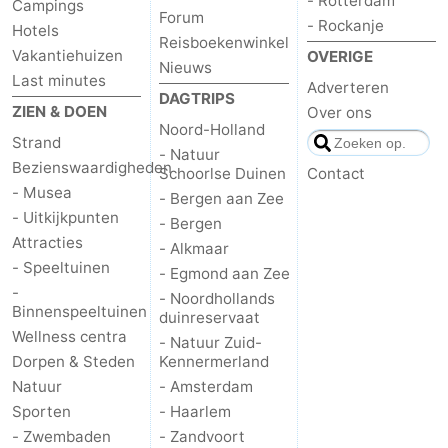
- Rotterdam
Campings
Forum
- Rockanje
Hotels
Reisboekenwinkel
Vakantiehuizen
OVERIGE
Nieuws
Last minutes
Adverteren
DAGTRIPS
ZIEN & DOEN
Over ons
Noord-Holland
Strand
- Natuur
Bezienswaardigheden
Schoorlse Duinen
Contact
- Musea
- Bergen aan Zee
- Uitkijkpunten
- Bergen
Attracties
- Alkmaar
- Speeltuinen
- Egmond aan Zee
-
- Noordhollands
Binnenspeeltuinen
duinreservaat
Wellness centra
- Natuur Zuid-
Dorpen & Steden
Kennermerland
Natuur
- Amsterdam
Sporten
- Haarlem
- Zwembaden
- Zandvoort