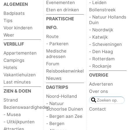
Evenementen
- Leiden
ALGEMEEN
Eten en drinken
Bollenstreek
Badplaats
- Natuur Hollands
PRAKTISCHE
Tips
Duin
INFO.
Voor kinderen
- Noordwijk
Weer
Route
- Katwijk
- Parkeren
VERBLIJF
- Scheveningen
Medische
- Den Haag
Appartementen
adressen
- Rotterdam
Campings
Forum
- Rockanje
Hotels
Reisboekenwinkel
Vakantiehuizen
OVERIGE
Nieuws
Last minutes
Adverteren
DAGTRIPS
ZIEN & DOEN
Over ons
Noord-Holland
Strand
- Natuur
Bezienswaardigheden
Schoorlse Duinen
Contact
- Musea
- Bergen aan Zee
- Uitkijkpunten
- Bergen
Attracties