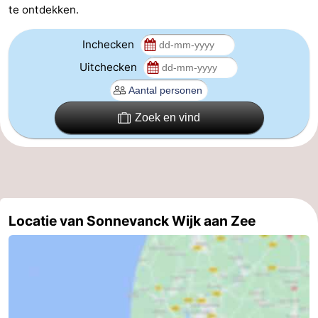
te ontdekken.
Route
Inchecken
-
Uitchecken
Parkeren
Reisboekenwinkel
Nieuws
Zoek en vind
Medische
adressen
Regio
Noord-
Locatie van Sonnevanck Wijk aan Zee
Holland
-
Natuur
-
Schoorlse
Bergen
-