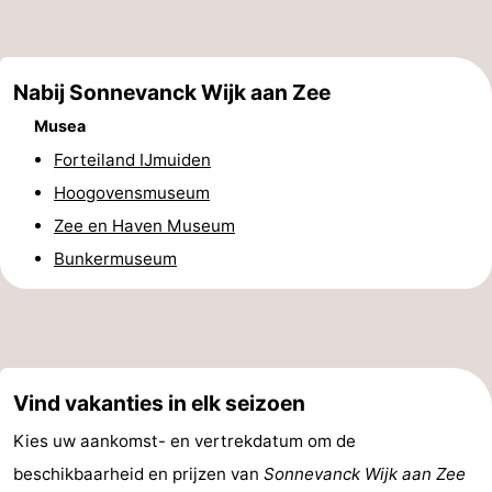
&
Natuur
Steden
Sporten
Nabij Sonnevanck Wijk aan Zee
Musea
-
Forteiland IJmuiden
Zwembaden
-
Hoogovensmuseum
Zee en Haven Museum
Fietsen
-
Bunkermuseum
Wandelen
-
Golfbanen
Eten
en
Evenementen
Vind vakanties in elk seizoen
drinken
Praktisch
Kies uw aankomst- en vertrekdatum om de
beschikbaarheid en prijzen van
Sonnevanck Wijk aan Zee
Forum