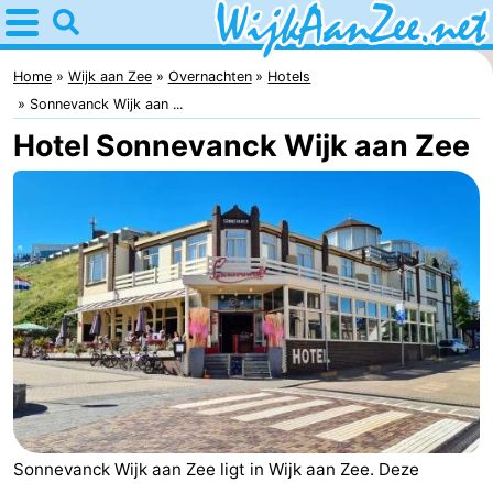
Home
Wijk
Home
Wijk aan Zee
Overnachten
Hotels
Sonnevanck Wijk aan ...
aan
Tips
Hotel Sonnevanck Wijk aan Zee
Zee
Voor
kinderen
Overnachten
Appartementen
Campings
Hotels
Vakantiehuizen
Sonnevanck Wijk aan Zee ligt in Wijk aan Zee. Deze
Last