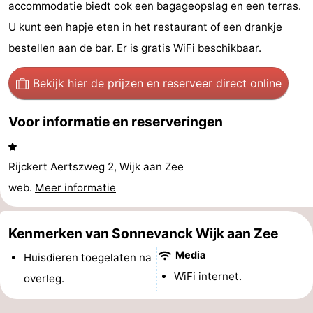
accommodatie biedt ook een bagageopslag en een terras.
minutes
Strand
U kunt een hapje eten in het restaurant of een drankje
bestellen aan de bar. Er is gratis WiFi beschikbaar.
Zien
&
Bezienswaardigheden
Bekijk hier de prijzen
en reserveer direct online
doen
-
Voor informatie en reserveringen
Musea
-
Rijckert Aertszweg 2, Wijk aan Zee
Uitkijkpunten
Attracties
web.
Meer informatie
-
Kenmerken van Sonnevanck Wijk aan Zee
Speeltuinen
-
Media
Huisdieren toegelaten na
Binnenspeeltuinen
Wellness
WiFi internet.
overleg.
centra
Dorpen