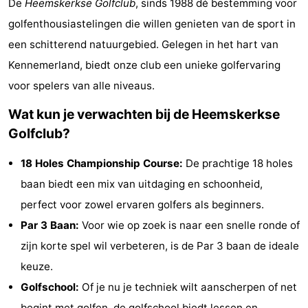
De
Heemskerkse Golfclub
, sinds 1988 dé bestemming voor
minutes
Strand
golfenthousiastelingen die willen genieten van de sport in
een schitterend natuurgebied. Gelegen in het hart van
Zien
Kennemerland, biedt onze club een unieke golfervaring
&
Bezienswaardigheden
voor spelers van alle niveaus.
doen
-
Wat kun je verwachten bij de Heemskerkse
Golfclub?
Musea
-
18 Holes Championship Course:
De prachtige 18 holes
Uitkijkpunten
Attracties
baan biedt een mix van uitdaging en schoonheid,
-
perfect voor zowel ervaren golfers als beginners.
Par 3 Baan:
Voor wie op zoek is naar een snelle ronde of
Speeltuinen
-
zijn korte spel wil verbeteren, is de Par 3 baan de ideale
Binnenspeeltuinen
Wellness
keuze.
Golfschool:
Of je nu je techniek wilt aanscherpen of net
centra
Dorpen
begint met golfen, de golfschool biedt lessen en