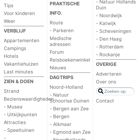
- Natuur Hollands
PRAKTISCHE
Tips
Duin
INFO.
Voor kinderen
- Noordwijk
Weer
Route
- Katwijk
- Parkeren
VERBLIJF
- Scheveningen
Medische
- Den Haag
Appartementen
adressen
- Rotterdam
Campings
Forum
- Rockanje
Hotels
Reisboekenwinkel
Vakantiehuizen
OVERIGE
Nieuws
Last minutes
Adverteren
DAGTRIPS
ZIEN & DOEN
Over ons
Noord-Holland
Strand
- Natuur
Bezienswaardigheden
Schoorlse Duinen
Contact
- Musea
- Bergen aan Zee
- Uitkijkpunten
- Bergen
Attracties
- Alkmaar
- Speeltuinen
- Egmond aan Zee
-
- Noordhollands