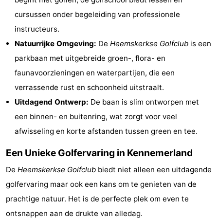
&
Natuur
cursussen onder begeleiding van professionele
instructeurs.
Steden
Sporten
Natuurrijke Omgeving:
De
Heemskerkse Golfclub
is een
-
parkbaan met uitgebreide groen-, flora- en
faunavoorzieningen en waterpartijen, die een
Zwembaden
-
verrassende rust en schoonheid uitstraalt.
Fietsen
-
Uitdagend Ontwerp:
De baan is slim ontworpen met
een binnen- en buitenring, wat zorgt voor veel
Wandelen
-
afwisseling en korte afstanden tussen green en tee.
Golfbanen
Eten
Een Unieke Golfervaring in Kennemerland
en
Evenementen
De
Heemskerkse Golfclub
biedt niet alleen een uitdagende
golfervaring maar ook een kans om te genieten van de
drinken
Praktisch
prachtige natuur. Het is de perfecte plek om even te
Forum
ontsnappen aan de drukte van alledag.