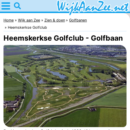
Home
Wijk
Home
Wijk aan Zee
Zien & doen
Golfbanen
Heemskerkse Golfclub
aan
Tips
Heemskerkse Golfclub - Golfbaan
Zee
Voor
kinderen
Overnachten
Appartementen
Campings
Hotels
Vakantiehuizen
Last