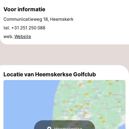
Route
Voor informatie
Communicatieweg 18, Heemskerk
-
tel. +31 251 250 088
Parkeren
Reisboekenwinkel
web.
Website
Nieuws
Medische
adressen
Regio
Locatie van Heemskerkse Golfclub
Noord-
Holland
-
Natuur
-
Schoorlse
Bergen
-
Heemskerkse