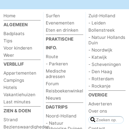
Home
Surfen
Zuid-Holland
Evenementen
- Leiden
ALGEMEEN
Eten en drinken
Bollenstreek
Badplaats
- Natuur Hollands
PRAKTISCHE
Tips
Duin
INFO.
Voor kinderen
- Noordwijk
Weer
Route
- Katwijk
- Parkeren
VERBLIJF
- Scheveningen
Medische
- Den Haag
Appartementen
adressen
- Rotterdam
Campings
Forum
- Rockanje
Hotels
Reisboekenwinkel
Vakantiehuizen
OVERIGE
Nieuws
Last minutes
Adverteren
DAGTRIPS
ZIEN & DOEN
Over ons
Noord-Holland
Strand
- Natuur
Bezienswaardigheden
Schoorlse Duinen
Contact