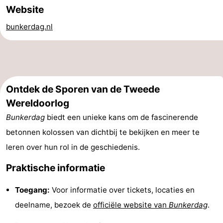
Website
Route
bunkerdag.nl
-
Parkeren
Reisboekenwinkel
Nieuws
Ontdek de Sporen van de Tweede
Wereldoorlog
Medische
Bunkerdag
biedt een unieke kans om de fascinerende
adressen
Regio
betonnen kolossen van dichtbij te bekijken en meer te
leren over hun rol in de geschiedenis.
Noord-
Praktische informatie
Holland
-
Toegang:
Voor informatie over tickets, locaties en
Natuur
-
deelname, bezoek de
officiële website van
Bunkerdag
.
Schoorlse
Bergen
-