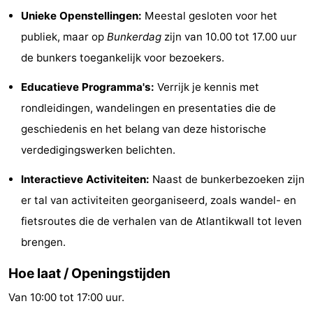
Unieke Openstellingen:
Meestal gesloten voor het
&
Natuur
publiek, maar op
Bunkerdag
zijn van 10.00 tot 17.00 uur
Steden
Sporten
de bunkers toegankelijk voor bezoekers.
-
Educatieve Programma's:
Verrijk je kennis met
rondleidingen, wandelingen en presentaties die de
Zwembaden
-
geschiedenis en het belang van deze historische
Fietsen
-
verdedigingswerken belichten.
Wandelen
-
Interactieve Activiteiten:
Naast de bunkerbezoeken zijn
er tal van activiteiten georganiseerd, zoals wandel- en
Golfbanen
Eten
fietsroutes die de verhalen van de Atlantikwall tot leven
en
Evenementen
brengen.
drinken
Praktisch
Hoe laat / Openingstijden
Van 10:00 tot 17:00 uur.
Forum