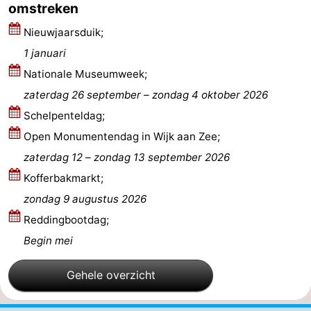
omstreken
-
Nieuwjaarsduik;
1 januari
Natuur
-
Nationale Museumweek;
Hollands
Noordwijk
-
zaterdag 26 september
–
zondag 4 oktober 2026
Schelpenteldag;
Duin
Katwijk
-
Open Monumentendag in Wijk aan Zee;
Scheveningen
-
zaterdag 12
–
zondag 13 september 2026
Kofferbakmarkt;
Den
-
zondag 9 augustus 2026
Haag
Rotterdam
-
Reddingbootdag;
Begin mei
Rockanje
Weer
Contact
Gehele overzicht