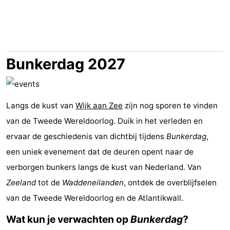
minutes
Strand
Zien
&
Bezienswaardigheden
Bunkerdag 2027
doen
-
Musea
-
Langs de kust van
Wijk aan Zee
zijn nog sporen te vinden
van de Tweede Wereldoorlog. Duik in het verleden en
Uitkijkpunten
Attracties
ervaar de geschiedenis van dichtbij tijdens
Bunkerdag
,
-
een uniek evenement dat de deuren opent naar de
verborgen bunkers langs de kust van Nederland. Van
Speeltuinen
-
Zeeland
tot de
Waddeneilanden
, ontdek de overblijfselen
Binnenspeeltuinen
Wellness
van de Tweede Wereldoorlog en de Atlantikwall.
Wat kun je verwachten op
Bunkerdag
?
centra
Dorpen