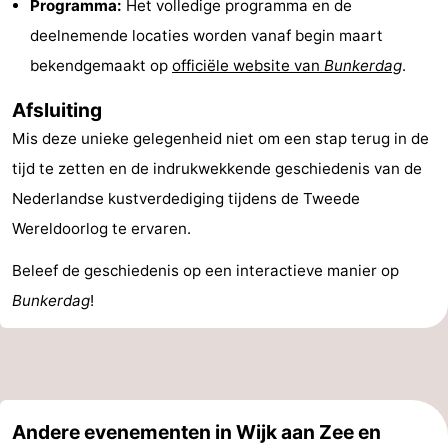
Programma:
Het volledige programma en de
Duinen
aan
Bergen
-
deelnemende locaties worden vanaf begin maart
bekendgemaakt op
officiële website van
Bunkerdag
.
Zee
Alkmaar
-
Afsluiting
Egmond
-
Mis deze unieke gelegenheid niet om een stap terug in de
aan
Noordhollands
-
tijd te zetten en de indrukwekkende geschiedenis van de
Nederlandse kustverdediging tijdens de Tweede
Zee
duinreservaat
Natuur
-
Wereldoorlog te ervaren.
Zuid-
Amsterdam
-
Beleef de geschiedenis op een interactieve manier op
Bunkerdag
!
Kennermerland
Haarlem
-
Zandvoort
Zuid-
Holland
-
Andere evenementen in Wijk aan Zee en
Leiden
Bollenstreek