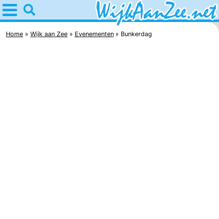
Home
Wijk
Home
Wijk aan Zee
Evenementen
Bunkerdag
aan
Tips
Zee
Voor
kinderen
Overnachten
Appartementen
Campings
Hotels
Vakantiehuizen
Last