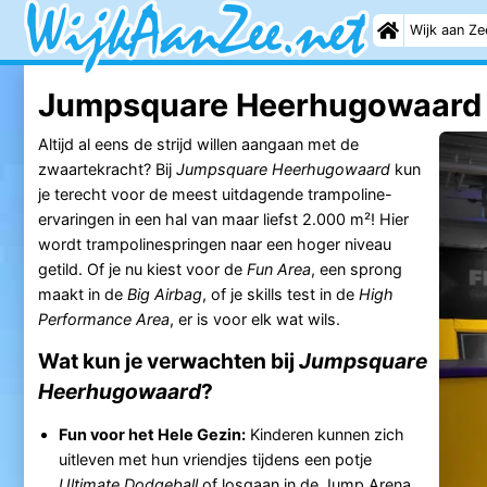
Wijk aan Ze
Jumpsquare Heerhugowaard -
Altijd al eens de strijd willen aangaan met de
zwaartekracht? Bij
Jumpsquare Heerhugowaard
kun
je terecht voor de meest uitdagende trampoline-
ervaringen in een hal van maar liefst 2.000 m²! Hier
wordt trampolinespringen naar een hoger niveau
getild. Of je nu kiest voor de
Fun Area
, een sprong
maakt in de
Big Airbag
, of je skills test in de
High
Performance Area
, er is voor elk wat wils.
Wat kun je verwachten bij
Jumpsquare
Heerhugowaard
?
Fun voor het Hele Gezin:
Kinderen kunnen zich
uitleven met hun vriendjes tijdens een potje
Ultimate Dodgeball
of losgaan in de Jump Arena.