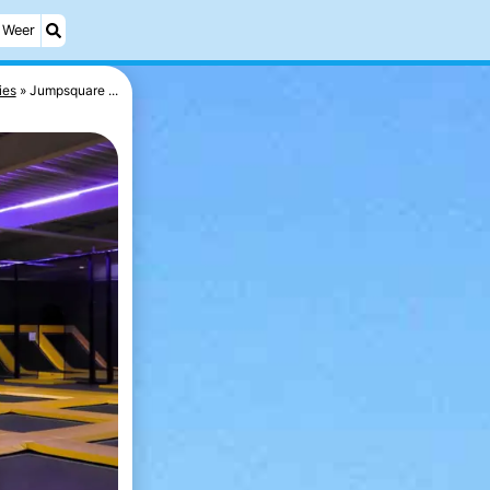
Weer
ies
Jumpsquare ...