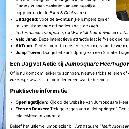
Ouders kunnen genieten van een heerlijke
cappuccino in de
Food & Drinks
area.
Uitdagend:
Voor de avontuurlijke jumpers zijn er
tal van uitdagende
attracties
zoals de
High
Performance Trampoline
, de
Waterfall Trampoline
en de
Ni
Valo Jump:
Deze interactieve attractie laat je fysiek deeln
AirTrack:
Perfect voor turners en freerunners om te wenne
Jump Tower:
Durf jij het aan? Spring van een 2 meter hog
Een Dag vol Actie bij
Jumpsquare Heerhugo
Of je nu komt om lekker te springen, nieuwe tricks te leren o
Heerhugowaard
is er voor iedereen wat te beleven.
Praktische informatie
Openingstijden:
Kijk op de
website van Jumpsquare Hee
Eten en Drinken:
Trek gekregen van al dat springen? Genie
iets lekkers te vinden is.
Beleef het ultieme jumpplezier bij
Jumpsquare Heerhugowaar