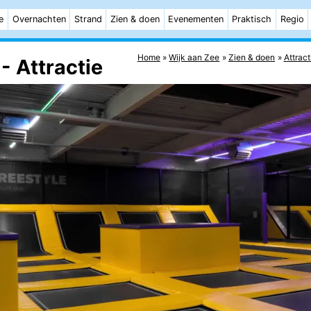
e
Overnachten
Strand
Zien & doen
Evenementen
Praktisch
Regio
Home
Wijk aan Zee
Zien & doen
Attract
 Attractie