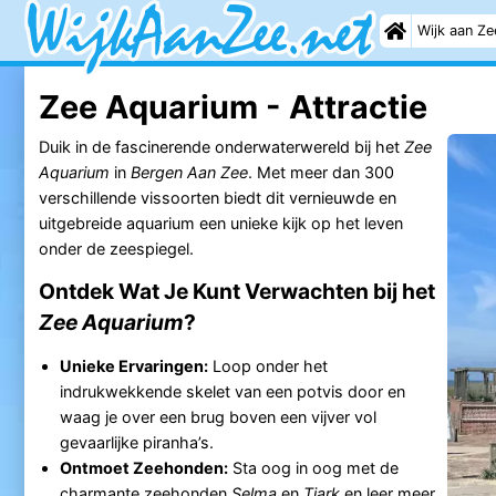
Wijk aan Ze
Zee Aquarium - Attractie
Duik in de fascinerende onderwaterwereld bij het
Zee
Aquarium
in
Bergen Aan Zee
. Met meer dan 300
verschillende vissoorten biedt dit vernieuwde en
uitgebreide aquarium een unieke kijk op het leven
onder de zeespiegel.
Ontdek Wat Je Kunt Verwachten bij het
Zee Aquarium
?
Unieke Ervaringen:
Loop onder het
indrukwekkende skelet van een potvis door en
waag je over een brug boven een vijver vol
gevaarlijke piranha’s.
Ontmoet Zeehonden:
Sta oog in oog met de
charmante zeehonden
Selma
en
Tjark
en leer meer