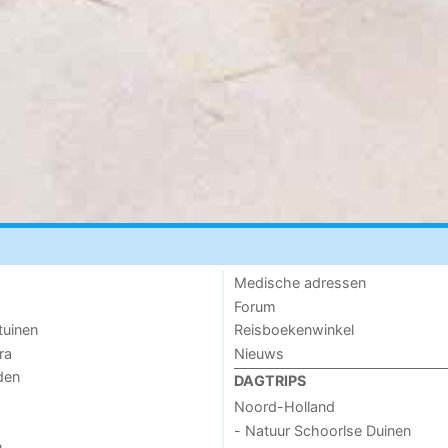
Medische adressen
Forum
tuinen
Reisboekenwinkel
ra
Nieuws
den
DAGTRIPS
Noord-Holland
- Natuur Schoorlse Duinen
n