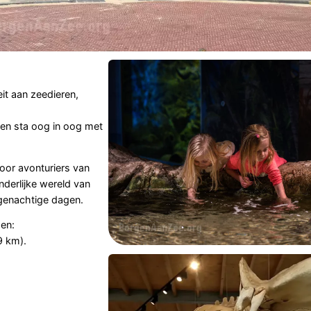
it aan zeedieren,
 en sta oog in oog met
oor avonturiers van
nderlijke wereld van
egenachtige dagen.
en:
9 km).