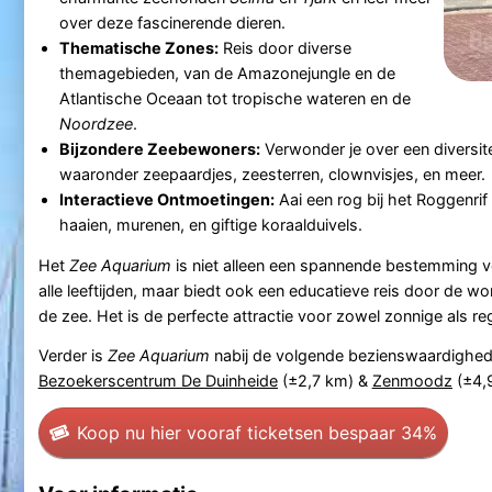
over deze fascinerende dieren.
Thematische Zones:
Reis door diverse
themagebieden, van de Amazonejungle en de
Atlantische Oceaan tot tropische wateren en de
Noordzee
.
Bijzondere Zeebewoners:
Verwonder je over een diversite
waaronder zeepaardjes, zeesterren, clownvisjes, en meer.
Interactieve Ontmoetingen:
Aai een rog bij het Roggenrif
haaien, murenen, en giftige koraalduivels.
Het
Zee Aquarium
is niet alleen een spannende bestemming v
alle leeftijden, maar biedt ook een educatieve reis door de wo
de zee. Het is de perfecte attractie voor zowel zonnige als r
Verder is
Zee Aquarium
nabij de volgende bezienswaardighed
Bezoekerscentrum De Duinheide
(±2,7 km) &
Zenmoodz
(±4,
Koop nu hier vooraf tickets
en bespaar 34%