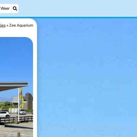
Weer
ties
Zee Aquarium