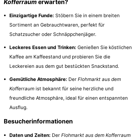
Kofferraum
erwarten?
Städte
Sport
Einzigartige Funde:
Stöbern Sie in einem breiten
-
Sortiment an Gebrauchtwaren, perfekt für
Schatzsucher oder Schnäppchenjäger.
Schwimmbader
-
Leckeres Essen und Trinken:
Genießen Sie köstlichen
Radfahren
-
Kaffee am Kaffeestand und probieren Sie die
Wandern
-
Leckereien aus dem gut bestückten Snackstand.
Golfplatze
-
Gemütliche Atmosphäre:
Der
Flohmarkt aus dem
Kofferraum
ist bekannt für seine herzliche und
Sportangeln
Essen
freundliche Atmosphäre, ideal für einen entspannten
und
Veranstaltungen
Ausflug.
Besucherinformationen
trinken
Praktisch
Forum
Daten und Zeiten:
Der
Flohmarkt aus dem Kofferraum