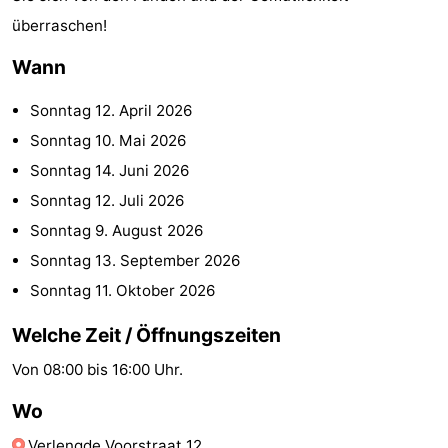
überraschen!
Zee
Alkmaar
-
Wann
Egmond
-
Sonntag 12. April 2026
aan
Noordhollands
-
Sonntag 10. Mai 2026
Zee
duinreservaat
Natur
-
Sonntag 14. Juni 2026
Sonntag 12. Juli 2026
Zuid-
Amsterdam
-
Sonntag 9. August 2026
Kennermerland
Haarlem
-
Sonntag 13. September 2026
Sonntag 11. Oktober 2026
Zandvoort
Südholland
Welche Zeit / Öffnungszeiten
-
Von 08:00 bis 16:00 Uhr.
Leiden
Bollenstreek
Wo
-
Verlengde Voorstraat 12