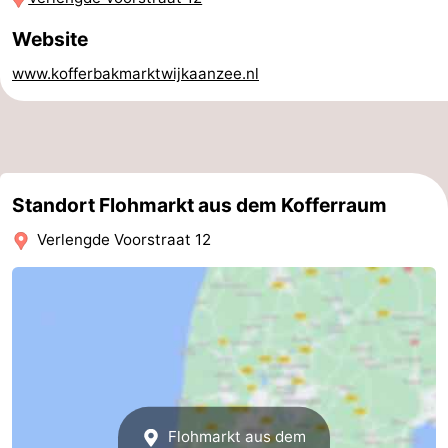
Natur
-
Website
www.kofferbakmarktwijkaanzee.nl
Hollands
Noordwijk
-
Duin
Katwijk
-
Scheveningen
-
Standort Flohmarkt aus dem Kofferraum
Den
-
Verlengde Voorstraat 12
Haag
Rotterdam
-
Rockanje
Wetter
Kontakt
Flohmarkt aus dem