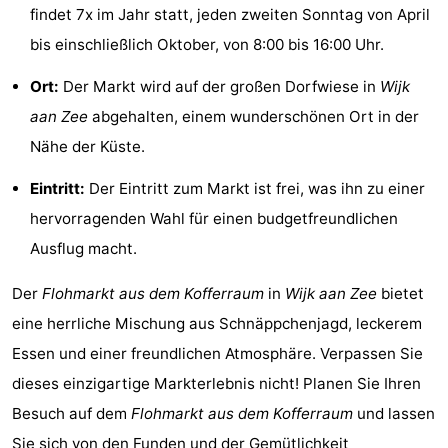
findet 7x im Jahr statt, jeden zweiten Sonntag von April
Route
bis einschließlich Oktober, von 8:00 bis 16:00 Uhr.
-
Ort:
Der Markt wird auf der großen Dorfwiese in
Wijk
aan Zee
abgehalten, einem wunderschönen Ort in der
Parken
Reisebuchshop
Nähe der Küste.
Medizin
Eintritt:
Der Eintritt zum Markt ist frei, was ihn zu einer
Adressen
Region
hervorragenden Wahl für einen budgetfreundlichen
Ausflug macht.
Nordholland
Der
Flohmarkt aus dem Kofferraum
in
Wijk aan Zee
bietet
-
eine herrliche Mischung aus Schnäppchenjagd, leckerem
Natur
-
Essen und einer freundlichen Atmosphäre. Verpassen Sie
dieses einzigartige Markterlebnis nicht! Planen Sie Ihren
Schoorlse
Bergen
-
Besuch auf dem
Flohmarkt aus dem Kofferraum
und lassen
Duinen
aan
Bergen
-
Sie sich von den Funden und der Gemütlichkeit