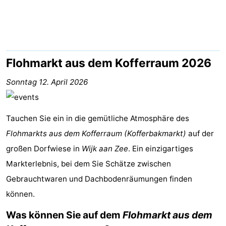
Strand
Sehen
&
-
Flohmarkt aus dem Kofferraum 2026
tun
Museen
-
Sonntag 12. April 2026
Aussichtspunkte
Attraktionen
Tauchen Sie ein in die gemütliche Atmosphäre des
-
Flohmarkts aus dem Kofferraum (Kofferbakmarkt)
auf der
großen Dorfwiese in
Spielplätze
-
Wijk aan Zee
. Ein einzigartiges
Markterlebnis, bei dem Sie Schätze zwischen
Indoor-
Wellness-
Gebrauchtwaren und Dachbodenräumungen finden
können.
Spielplätze
Zentren
Dörfer
Was können Sie auf dem
Flohmarkt aus dem
&
Natur