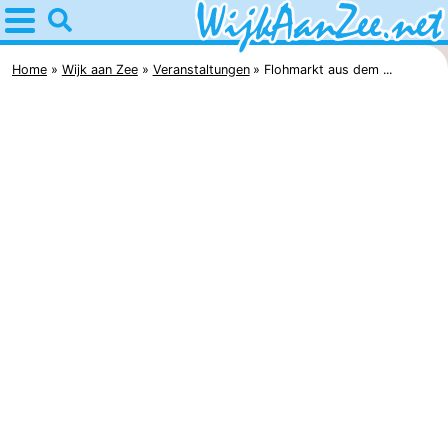
Home
Wijk
Home
Wijk aan Zee
Veranstaltungen
Flohmarkt aus dem ...
aan
Tipps
Zee
Für
kindern
Übernachten
Appartements
Campingplätze
Ferienhäuser
Hotels
Lastminutes