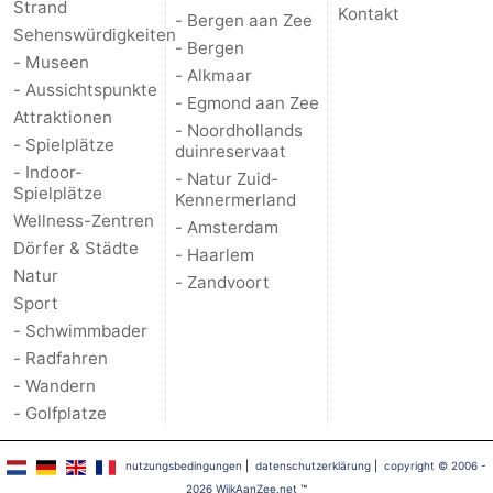
Strand
Kontakt
- Bergen aan Zee
Sehenswürdigkeiten
- Bergen
- Museen
- Alkmaar
- Aussichtspunkte
- Egmond aan Zee
Attraktionen
- Noordhollands
- Spielplätze
duinreservaat
- Indoor-
- Natur Zuid-
Spielplätze
Kennermerland
Wellness-Zentren
- Amsterdam
Dörfer & Städte
- Haarlem
Natur
- Zandvoort
Sport
- Schwimmbader
- Radfahren
- Wandern
- Golfplatze
nutzungsbedingungen
|
datenschutzerklärung
|
copyright © 2006 -
2026 WijkAanZee.net
™