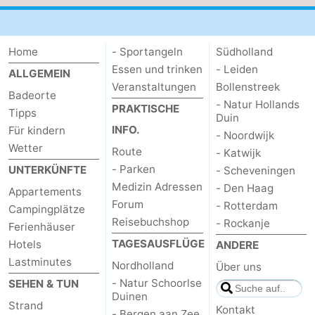
Route
Home
-
- Sportangeln
Südholland
Essen und trinken
- Leiden
ALLGEMEIN
Parken
Reisebuchshop
Veranstaltungen
Bollenstreek
Badeorte
- Natur Hollands
PRAKTISCHE
Tipps
Medizin
Duin
INFO.
Für kindern
- Noordwijk
Adressen
Region
Wetter
Route
- Katwijk
- Parken
UNTERKÜNFTE
- Scheveningen
Nordholland
Medizin Adressen
- Den Haag
Appartements
Forum
- Rotterdam
Campingplätze
-
Reisebuchshop
- Rockanje
Ferienhäuser
Natur
-
TAGESAUSFLÜGE
Hotels
ANDERE
Lastminutes
Nordholland
Über uns
Schoorlse
Bergen
-
- Natur Schoorlse
SEHEN & TUN
Duinen
Duinen
aan
Bergen
-
Strand
Kontakt
- Bergen aan Zee