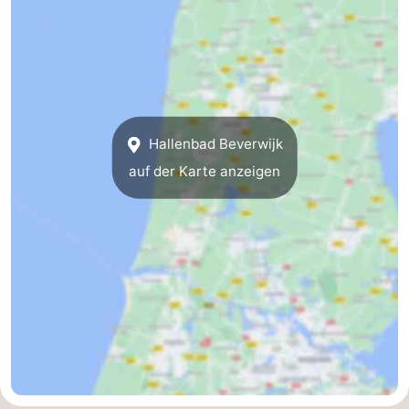
Strand
Sehen
&
-
Hallenbad Beverwijk
tun
Museen
-
auf der Karte anzeigen
Aussichtspunkte
Attraktionen
-
Spielplätze
-
Indoor-
Wellness-
Spielplätze
Zentren
Dörfer
&
Natur