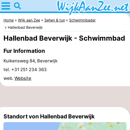
Home
Wijk
Home
Wijk aan Zee
Sehen & tun
Schwimmbader
Hallenbad Beverwijk
aan
Tipps
Hallenbad Beverwijk - Schwimmbad
Zee
Für
Fur Information
kindern
Übernachten
Kuikensweg 84, Beverwijk
tel. +31 251 234 363
Appartements
web.
Website
Campingplätze
Ferienhäuser
Hotels
Standort von Hallenbad Beverwijk
Lastminutes