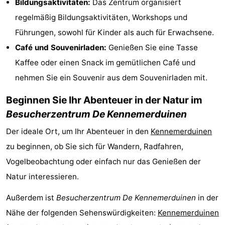
Bildungsaktivitäten:
Das Zentrum organisiert
Städte
Sport
regelmäßig Bildungsaktivitäten, Workshops und
Führungen, sowohl für Kinder als auch für Erwachsene.
-
Café und Souvenirladen:
Genießen Sie eine Tasse
Schwimmbader
-
Kaffee oder einen Snack im gemütlichen Café und
nehmen Sie ein Souvenir aus dem Souvenirladen mit.
Radfahren
-
Beginnen Sie Ihr Abenteuer in der Natur im
Wandern
-
Besucherzentrum De Kennemerduinen
Golfplatze
-
Der ideale Ort, um Ihr Abenteuer in den
Kennemerduinen
zu beginnen, ob Sie sich für Wandern, Radfahren,
Sportangeln
Essen
Vogelbeobachtung oder einfach nur das Genießen der
und
Veranstaltungen
Natur interessieren.
trinken
Praktisch
Außerdem ist
Besucherzentrum De Kennemerduinen
in der
Nähe der folgenden Sehenswürdigkeiten:
Kennemerduinen
Forum