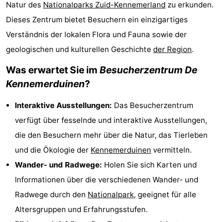
Natur des
Nationalparks Zuid-Kennemerland
zu erkunden.
Strand
Dieses Zentrum bietet Besuchern ein einzigartiges
Verständnis der lokalen Flora und Fauna sowie der
Sehen
geologischen und kulturellen Geschichte
der Region
.
&
-
Was erwartet Sie im
Besucherzentrum De
tun
Museen
-
Kennemerduinen
?
Aussichtspunkte
Attraktionen
Interaktive Ausstellungen:
Das Besucherzentrum
verfügt über fesselnde und interaktive Ausstellungen,
-
die den Besuchern mehr über die Natur, das Tierleben
Spielplätze
-
und die Ökologie der
Kennemerduinen
vermitteln.
Wander- und Radwege:
Holen Sie sich Karten und
Indoor-
Wellness-
Informationen über die verschiedenen Wander- und
Spielplätze
Zentren
Dörfer
Radwege durch den
Nationalpark
, geeignet für alle
Altersgruppen und Erfahrungsstufen.
&
Natur