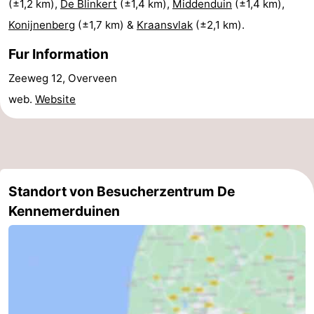
(±1,2 km),
De Blinkert
(±1,4 km),
Middenduin
(±1,4 km),
Route
Konijnenberg
(±1,7 km) &
Kraansvlak
(±2,1 km).
-
Fur Information
Zeeweg 12, Overveen
Parken
Reisebuchshop
web.
Website
Medizin
Adressen
Region
Nordholland
Standort von Besucherzentrum De
-
Kennemerduinen
Natur
-
Schoorlse
Bergen
-
Duinen
aan
Bergen
-