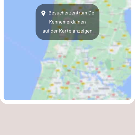
Zee
Alkmaar
-
Besucherzentrum De
Kennemerduinen
Egmond
-
auf der Karte anzeigen
aan
Noordhollands
-
Zee
duinreservaat
Natur
-
Zuid-
Amsterdam
-
Kennermerland
Haarlem
-
Zandvoort
Südholland
-
Leiden
Bollenstreek
-