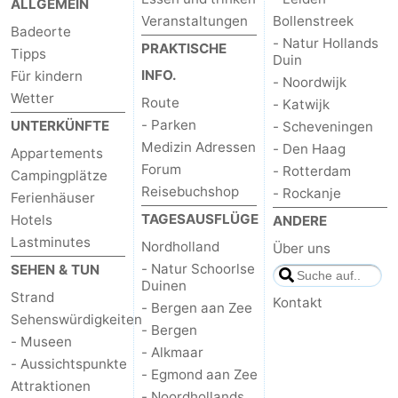
ALLGEMEIN
Veranstaltungen
Bollenstreek
Badeorte
- Natur Hollands
PRAKTISCHE
Tipps
Duin
INFO.
Für kindern
- Noordwijk
Wetter
Route
- Katwijk
- Parken
UNTERKÜNFTE
- Scheveningen
Medizin Adressen
- Den Haag
Appartements
Forum
- Rotterdam
Campingplätze
Reisebuchshop
- Rockanje
Ferienhäuser
TAGESAUSFLÜGE
Hotels
ANDERE
Lastminutes
Nordholland
Über uns
- Natur Schoorlse
SEHEN & TUN
Duinen
Strand
Kontakt
- Bergen aan Zee
Sehenswürdigkeiten
- Bergen
- Museen
- Alkmaar
- Aussichtspunkte
- Egmond aan Zee
Attraktionen
- Noordhollands