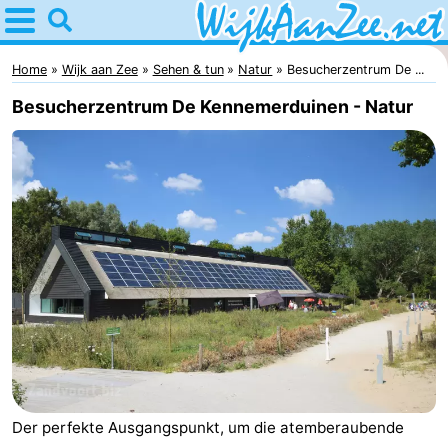
Home
Wijk
Home
Wijk aan Zee
Sehen & tun
Natur
Besucherzentrum De ...
Besucherzentrum De Kennemerduinen - Natur
aan
Tipps
Zee
Für
kindern
Übernachten
Appartements
Campingplätze
Ferienhäuser
Hotels
Der perfekte Ausgangspunkt, um die atemberaubende
Lastminutes