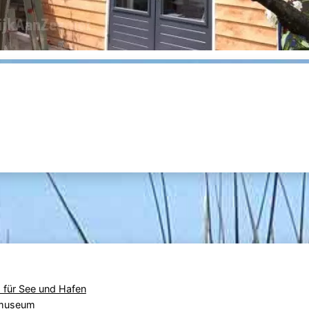
für See und Hafen
 museum