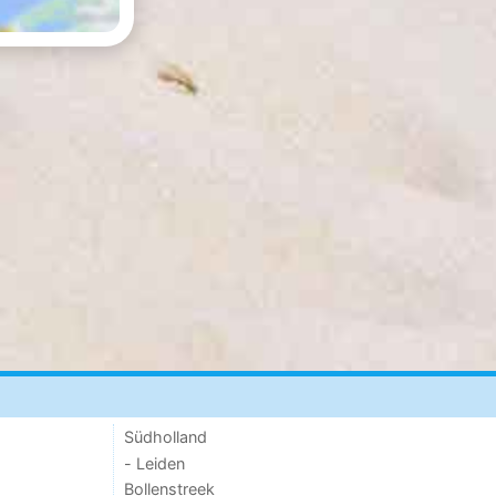
Südholland
- Leiden
Bollenstreek