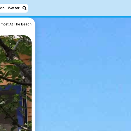
ion
Wetter
lmost At The Beach