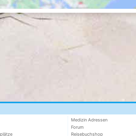
Medizin Adressen
Forum
lplätze
Reisebuchshop