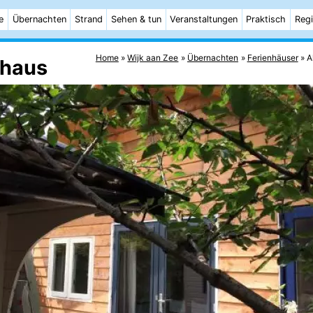
e
Übernachten
Strand
Sehen & tun
Veranstaltungen
Praktisch
Reg
Home
Wijk aan Zee
Übernachten
Ferienhäuser
A
nhaus