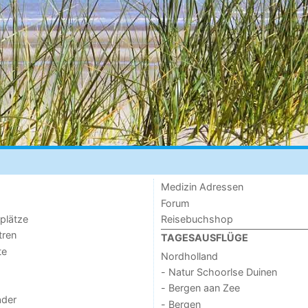
Medizin Adressen
Forum
lplätze
Reisebuchshop
tren
TAGESAUSFLÜGE
te
Nordholland
- Natur Schoorlse Duinen
- Bergen aan Zee
der
- Bergen